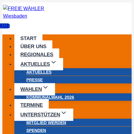
Zum
Inhalt
springen
AGE
START
ÜBER UNS
REGIONALES
AKTUELLES
AKTUELLES
PRESSE
WAHLEN
KOMMUNALWAHL 2026
TERMINE
UNTERSTÜTZEN
MITGLIED WERDEN
SPENDEN