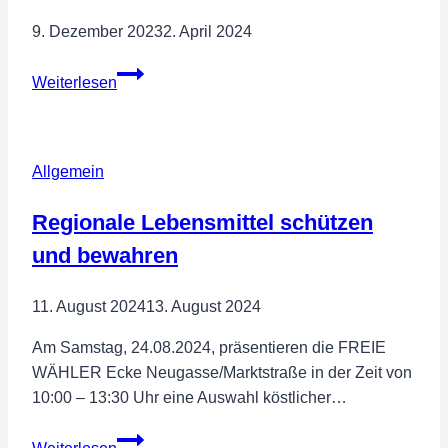
9. Dezember 2023
2. April 2024
2.
Weiterlesen
Advent
—
Wir
Allgemein
wünschen
ein
Regionale Lebensmittel schützen
schönes
zweites
und bewahren
Adventswochenende!
11. August 2024
13. August 2024
Am Samstag, 24.08.2024, präsentieren die FREIE
WÄHLER Ecke Neugasse/Marktstraße in der Zeit von
10:00 – 13:30 Uhr eine Auswahl köstlicher…
Regionale