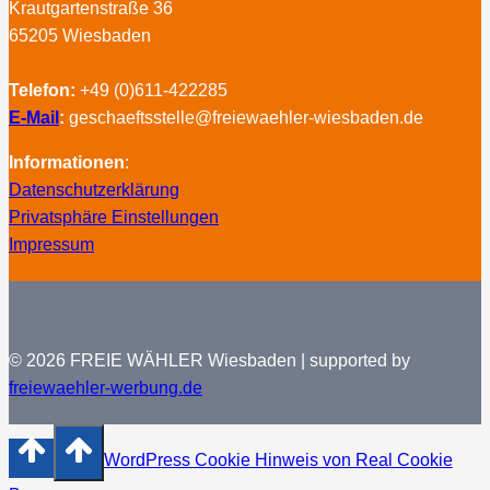
Krautgartenstraße 36
65205 Wiesbaden
Telefon:
+49 (0)611-422285
E-Mail
:
geschaeftsstelle@freiewaehler-wiesbaden.de
Informationen
:
Datenschutzerklärung
Privatsphäre Einstellungen
Impressum
© 2026 FREIE WÄHLER Wiesbaden | supported by
freiewaehler-werbung.de
WordPress Cookie Hinweis von Real Cookie