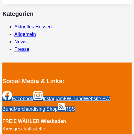
besuchte
den
Kategorien
Europaabgeordneten
Engin
Aktuelles Hessen
Eroglu
Allgemein
News
Presse
Social Media & Links:
Facebook
Instagram
FW Bund
Website FW
Bund
Merchandising Shop
RSS
FREIE WÄHLER Wiesbaden
Kreisgeschäftsstelle