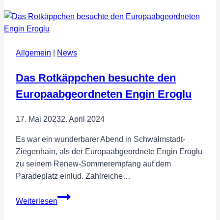
WIESBADEN
–
EUROPA
WAHLKAMPF
Allgemein
|
News
Das Rotkäppchen besuchte den
Europaabgeordneten Engin Eroglu
17. Mai 2023
2. April 2024
Es war ein wunderbarer Abend in Schwalmstadt-
Ziegenhain, als der Europaabgeordnete Engin Eroglu
zu seinem Renew-Sommerempfang auf dem
Paradeplatz einlud. Zahlreiche…
Das
Weiterlesen
Rotkäppchen