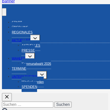
Banner
START
ÜBER UNS
REGIONALES
Untermenü
AKTUELLES
umschalten
AKTUELLES
PRESSE
Untermenü
WAHLEN
umschalten
Kommunalwahl 2026
TERMINE
Untermenü
UNTERSTÜTZEN
umschalten
Mitglied werden
SPENDEN
Suchen