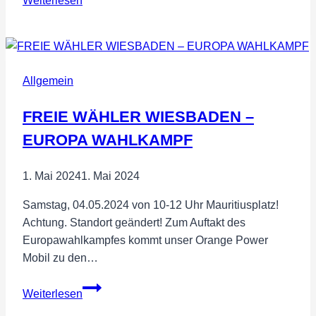
Weiterlesen
Lebensmittel
schützen
und
bewahren
Allgemein
FREIE WÄHLER WIESBADEN –
EUROPA WAHLKAMPF
1. Mai 2024
1. Mai 2024
Samstag, 04.05.2024 von 10-12 Uhr Mauritiusplatz!
Achtung. Standort geändert! Zum Auftakt des
Europawahlkampfes kommt unser Orange Power
Mobil zu den…
FREIE
Weiterlesen
WÄHLER