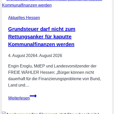
abschaffen,
CO2-
Aktuelles Hessen
Steuer
aufheben!
Grundsteuer darf nicht zum
Rettungsanker für kaputte
Kommunalfinanzen werden
4. August 2026
4. August 2026
Engin Eroglu, MdEP und Landesvorsitzender der
FREIE WÄHLER Hessen: „Bürger können nicht
dauerhaft für die Finanzierungsprobleme von Bund,
Land und…
Grundsteuer
Weiterlesen
darf
nicht