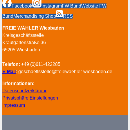
Facebook
Instagram
FW Bund
Website FW
Bund
Merchandising Shop
RSS
FREIE WÄHLER Wiesbaden
Kreisgeschäftsstelle
Krautgartenstraße 36
65205 Wiesbaden
Telefon:
+49 (0)611-422285
E-Mail
:
geschaeftsstelle@freiewaehler-wiesbaden.de
Informationen
:
Datenschutzerklärung
Privatsphäre Einstellungen
Impressum