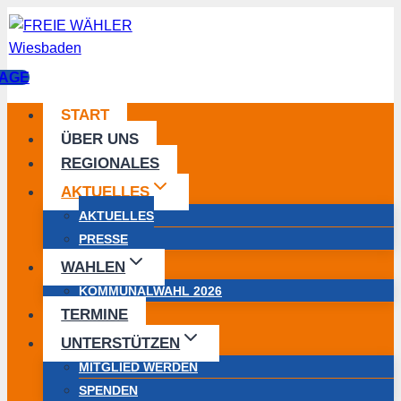
Zum
Inhalt
springen
AGE
START
ÜBER UNS
REGIONALES
AKTUELLES
AKTUELLES
PRESSE
WAHLEN
KOMMUNALWAHL 2026
TERMINE
UNTERSTÜTZEN
MITGLIED WERDEN
SPENDEN