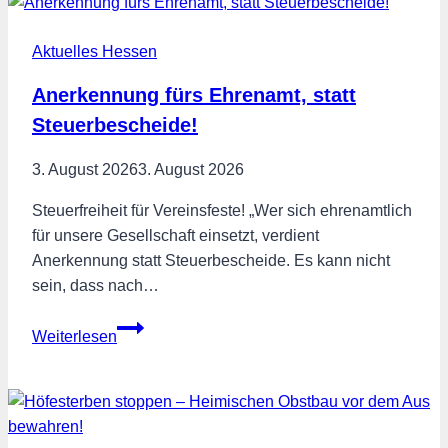
zum
Rettungsanker
Aktuelles Hessen
für
kaputte
Anerkennung fürs Ehrenamt, statt
Kommunalfinanzen
Steuerbescheide!
werden
3. August 2026
3. August 2026
Steuerfreiheit für Vereinsfeste! „Wer sich ehrenamtlich
für unsere Gesellschaft einsetzt, verdient
Anerkennung statt Steuerbescheide. Es kann nicht
sein, dass nach…
Anerkennung
Weiterlesen
fürs
Ehrenamt,
statt
Steuerbescheide!