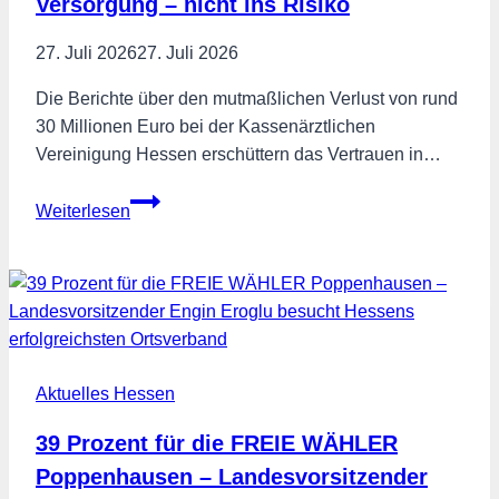
Versorgung – nicht ins Risiko
27. Juli 2026
27. Juli 2026
Die Berichte über den mutmaßlichen Verlust von rund
30 Millionen Euro bei der Kassenärztlichen
Vereinigung Hessen erschüttern das Vertrauen in…
Beitragsgelder
Weiterlesen
gehören
in
die
Versorgung
–
nicht
Aktuelles Hessen
ins
Risiko
39 Prozent für die FREIE WÄHLER
Poppenhausen – Landesvorsitzender