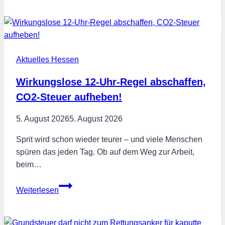
Kämpferherzen
in
Kassel:
Gemeinsam
Aktuelles Hessen
für
mehr
Wirkungslose 12-Uhr-Regel abschaffen,
Teilhabe,
CO2-Steuer aufheben!
Selbstbestimmung
und
5. August 2026
5. August 2026
Sichtbarkeit
Sprit wird schon wieder teurer – und viele Menschen
spüren das jeden Tag. Ob auf dem Weg zur Arbeit,
beim…
Wirkungslose
Weiterlesen
12-
Uhr-
Regel