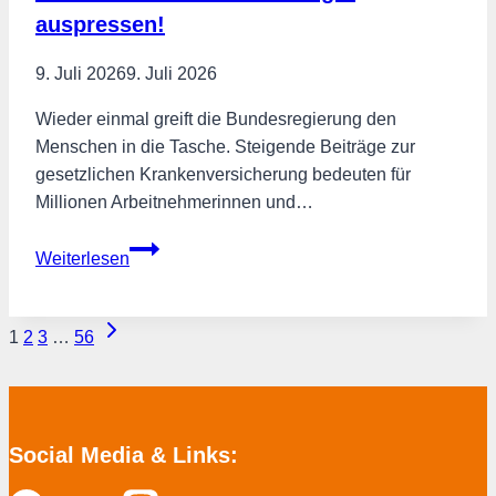
auspressen!
9. Juli 2026
9. Juli 2026
Wieder einmal greift die Bundesregierung den
Menschen in die Tasche. Steigende Beiträge zur
gesetzlichen Krankenversicherung bedeuten für
Millionen Arbeitnehmerinnen und…
Krankenkassenbeiträge:
Weiterlesen
Strukturen
reformieren
Seitennavigation
Nächste
–
1
2
3
…
56
Seite
nicht
die
Bürger
auspressen!
Social Media & Links: