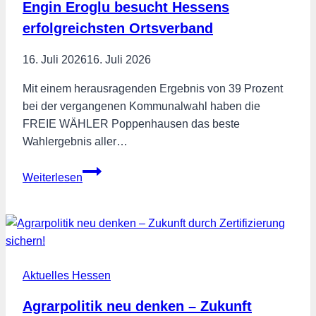
Engin Eroglu besucht Hessens
erfolgreichsten Ortsverband
16. Juli 2026
16. Juli 2026
Mit einem herausragenden Ergebnis von 39 Prozent
bei der vergangenen Kommunalwahl haben die
FREIE WÄHLER Poppenhausen das beste
Wahlergebnis aller…
39
Weiterlesen
Prozent
für
die
FREIE
WÄHLER
Aktuelles Hessen
Poppenhausen
–
Agrarpolitik neu denken – Zukunft
Landesvorsitzender