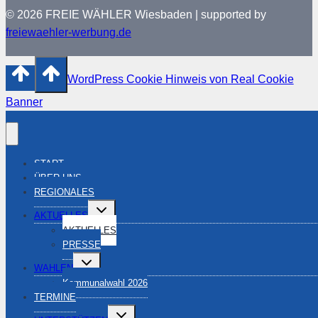
© 2026 FREIE WÄHLER Wiesbaden | supported by
freiewaehler-werbung.de
WordPress Cookie Hinweis von Real Cookie
Banner
START
ÜBER UNS
REGIONALES
Untermenü
AKTUELLES
umschalten
AKTUELLES
PRESSE
Untermenü
WAHLEN
umschalten
Kommunalwahl 2026
TERMINE
Untermenü