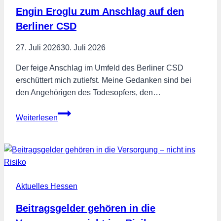
dem
Engin Eroglu zum Anschlag auf den
Aus
Berliner CSD
bewahren!
27. Juli 2026
30. Juli 2026
Der feige Anschlag im Umfeld des Berliner CSD
erschüttert mich zutiefst. Meine Gedanken sind bei
den Angehörigen des Todesopfers, den…
Engin
Weiterlesen
Eroglu
zum
Anschlag
auf
den
Aktuelles Hessen
Berliner
CSD
Beitragsgelder gehören in die