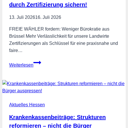
durch Zertifizierung sichern!
Engin
Eroglu
13. Juli 2026
16. Juli 2026
besucht
Hessens
FREIE WÄHLER fordern: Weniger Bürokratie aus
erfolgreichsten
Brüssel Mehr Verlässlichkeit für unsere Landwirte
Ortsverband
Zertifizierungen als Schlüssel für eine praxisnahe und
faire…
Agrarpolitik
Weiterlesen
neu
denken
–
Zukunft
durch
Aktuelles Hessen
Zertifizierung
sichern!
Krankenkassenbeiträge: Strukturen
reformieren – nicht die Bürger