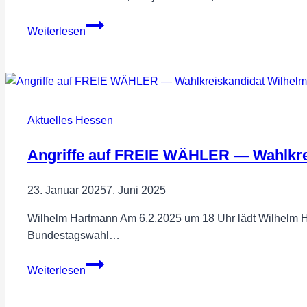
FREIE
Weiterlesen
WÄHLER
Lahn-
Dill
als
neue
Aktuelles Hessen
politische
Kraft
Angriffe auf FREIE WÄHLER — Wahlkrei
im
Landkreis
23. Januar 2025
7. Juni 2025
Wilhelm Hartmann Am 6.2.2025 um 18 Uhr lädt Wilhelm Ha
Bundestagswahl…
Angriffe
Weiterlesen
auf
FREIE