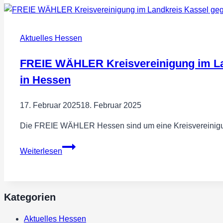
WÄHLER
—
Wahlkreiskandidat
Aktuelles Hessen
Wilhelm
Hartmann
FREIE WÄHLER Kreisvereinigung im La
ruft
in Hessen
zum
Dialog!
17. Februar 2025
18. Februar 2025
Die FREIE WÄHLER Hessen sind um eine Kreisvereinigu
FREIE
Weiterlesen
WÄHLER
Kreisvereinigung
im
Landkreis
Kategorien
Kassel
Aktuelles Hessen
gegründet