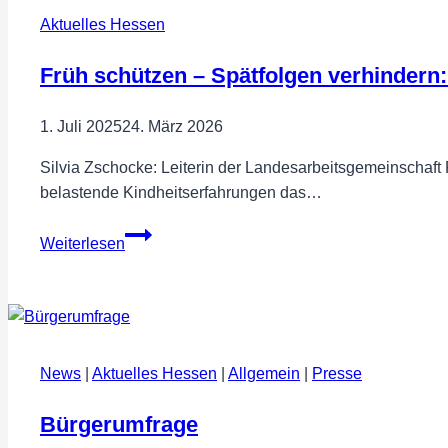
für
Aktuelles Hessen
Klimakleber
Früh schützen – Spätfolgen verhindern
1. Juli 2025
24. März 2026
Silvia Zschocke: Leiterin der Landesarbeitsgemeinschaf
belastende Kindheitserfahrungen das…
Früh
Weiterlesen
schützen
–
Spätfolgen
verhindern:
Endometriose
News
|
Aktuelles Hessen
|
Allgemein
|
Presse
als
Folge
Bürgerumfrage
von