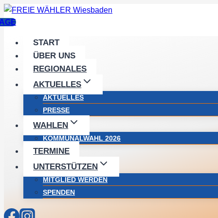
Zum
Inhalt
AGE
springen
START
ÜBER UNS
REGIONALES
AKTUELLES
AKTUELLES
PRESSE
WAHLEN
KOMMUNALWAHL 2026
TERMINE
UNTERSTÜTZEN
MITGLIED WERDEN
SPENDEN