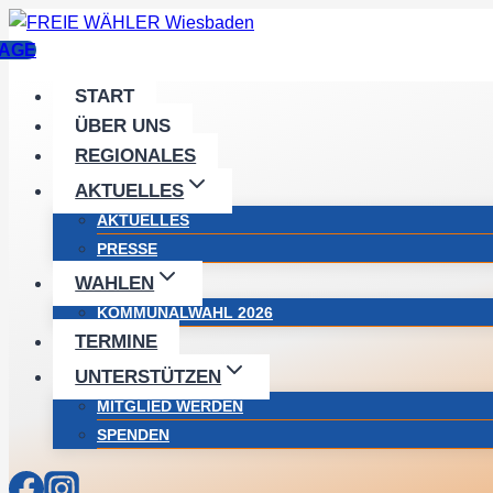
Zum
Inhalt
AGE
springen
START
ÜBER UNS
REGIONALES
AKTUELLES
AKTUELLES
PRESSE
WAHLEN
KOMMUNALWAHL 2026
TERMINE
UNTERSTÜTZEN
MITGLIED WERDEN
SPENDEN