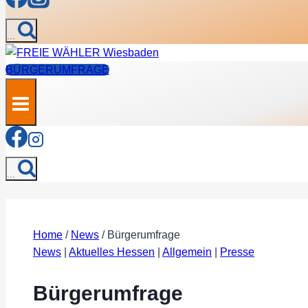
...
BÜRGERUMFRAGE
...
Home
/
News
/
Bürgerumfrage
News
|
Aktuelles Hessen
|
Allgemein
|
Presse
Bürgerumfrage