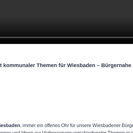
it kommunaler Themen für Wiesbaden – Bürgernahe 
Wiesbaden
, immer ein offenes Ohr für unsere Wiesbadener Bürg
egungen und Ideen zur Verbesserung verschiedenster Themen in 