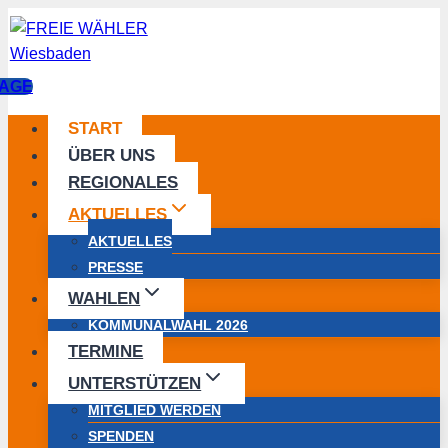
Zum
Inhalt
springen
AGE
START
ÜBER UNS
REGIONALES
AKTUELLES
AKTUELLES
PRESSE
WAHLEN
KOMMUNALWAHL 2026
TERMINE
UNTERSTÜTZEN
MITGLIED WERDEN
SPENDEN