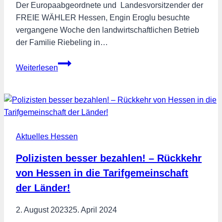
Der Europaabgeordnete und Landesvorsitzender der
FREIE WÄHLER Hessen, Engin Eroglu besuchte
vergangene Woche den landwirtschaftlichen Betrieb
der Familie Riebeling in…
Engin
Weiterlesen
Eroglu
besucht
biologische
Landwirtschaft
in
Aktuelles Hessen
der
Hessischen
Polizisten besser bezahlen! – Rückkehr
Domäne
von Hessen in die Tarifgemeinschaft
Immichenhain
der Länder!
2. August 2023
25. April 2024