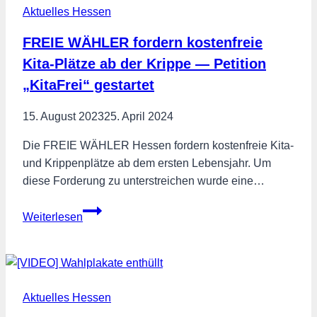
Aktuelles Hessen
Kommunen
durch
FREIE WÄHLER fordern kostenfreie
Landesregierung
Kita-Plätze ab der Krippe — Petition
„KitaFrei“ gestartet
15. August 2023
25. April 2024
Die FREIE WÄHLER Hessen fordern kostenfreie Kita-
und Krippenplätze ab dem ersten Lebensjahr. Um
diese Forderung zu unterstreichen wurde eine…
FREIE
Weiterlesen
WÄHLER
fordern
kostenfreie
Kita-
Aktuelles Hessen
Plätze
ab