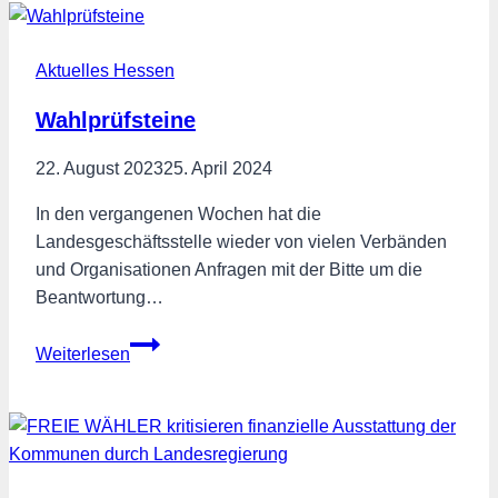
WÄHLER:
EU
Aktuelles Hessen
prüft
Ausnahmen
Wahlprüfsteine
beim
Gasheizungsverbot
22. August 2023
25. April 2024
In den vergangenen Wochen hat die
Landesgeschäftsstelle wieder von vielen Verbänden
und Organisationen Anfragen mit der Bitte um die
Beantwortung…
Wahlprüfsteine
Weiterlesen