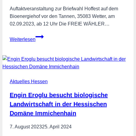
Auftaktveranstaltung zur Briefwahl Hoffest auf dem
Bioenergiehof vor den Tannen, 35083 Wetter, am
02.09.2023, ab 12 Uhr Die FREIE WÄHLER…
Reden
Weiterlesen
wir
über
Hessen
und
Deutschland.
Aktuelles Hessen
Mit
Hubert
Engin Eroglu besucht biologische
Aiwanger
Landwirtschaft in der Hessischen
Domäne Immichenhain
7. August 2023
25. April 2024