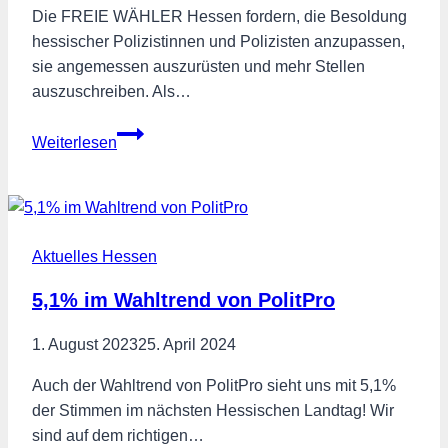
Die FREIE WÄHLER Hessen fordern, die Besoldung
hessischer Polizistinnen und Polizisten anzupassen,
sie angemessen auszurüsten und mehr Stellen
auszuschreiben. Als…
Polizisten
Weiterlesen
besser
bezahlen!
–
Rückkehr
Aktuelles Hessen
von
Hessen
5,1% im Wahltrend von PolitPro
in
die
1. August 2023
25. April 2024
Tarifgemeinschaft
der
Auch der Wahltrend von PolitPro sieht uns mit 5,1%
Länder!
der Stimmen im nächsten Hessischen Landtag! Wir
sind auf dem richtigen…