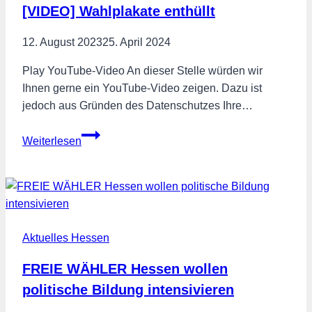
[VIDEO] Wahlplakate enthüllt
der
Krippe
12. August 2023
25. April 2024
—
Petition
Play YouTube-Video An dieser Stelle würden wir
„KitaFrei“
Ihnen gerne ein YouTube-Video zeigen. Dazu ist
gestartet
jedoch aus Gründen des Datenschutzes Ihre…
[VIDEO]
Weiterlesen
Wahlplakate
enthüllt
Aktuelles Hessen
FREIE WÄHLER Hessen wollen
politische Bildung intensivieren