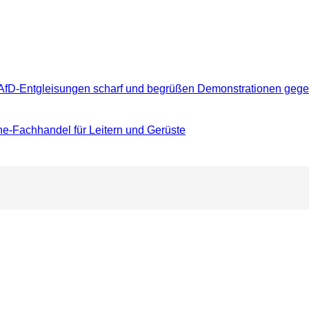
AfD-Entgleisungen scharf und begrüßen Demonstrationen gege
e-Fachhandel für Leitern und Gerüste