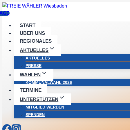
Zum
Inhalt
AGE
springen
START
ÜBER UNS
REGIONALES
AKTUELLES
AKTUELLES
PRESSE
WAHLEN
KOMMUNALWAHL 2026
TERMINE
UNTERSTÜTZEN
MITGLIED WERDEN
SPENDEN