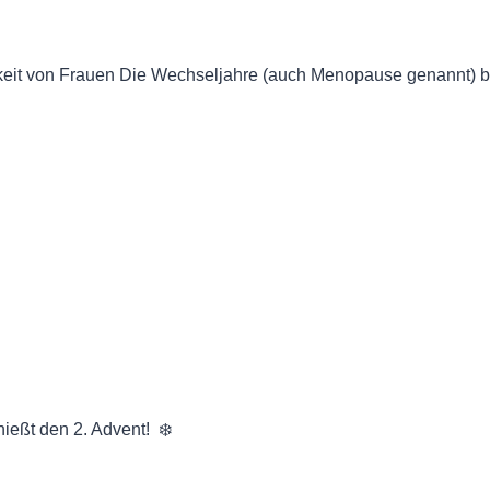
keit von Frauen Die Wechseljahre (auch Menopause genannt) b
ßt den 2. Advent! ️ ️❄️