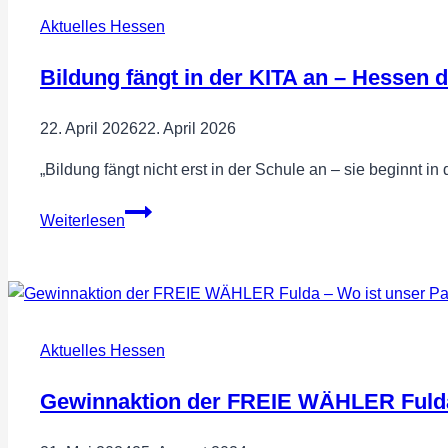
nach
Aktuelles Hessen
Wiesbaden
Bildung fängt in der KITA an – Hessen d
22. April 2026
22. April 2026
„Bildung fängt nicht erst in der Schule an – sie beginnt in 
Bildung
Weiterlesen
fängt
in
der
KITA
an
Aktuelles Hessen
–
Hessen
Gewinnaktion der FREIE WÄHLER Fulda 
darf
die