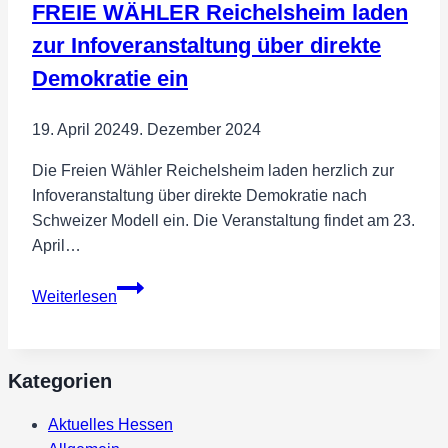
FREIE WÄHLER Reichelsheim laden
Jahr
Stillstand,
zur Infoveranstaltung über direkte
Chaos
Demokratie ein
und
Bürgervergessenheit!
19. April 2024
9. Dezember 2024
Die Freien Wähler Reichelsheim laden herzlich zur
Infoveranstaltung über direkte Demokratie nach
Schweizer Modell ein. Die Veranstaltung findet am 23.
April…
FREIE
Weiterlesen
WÄHLER
Reichelsheim
laden
Kategorien
zur
Infoveranstaltung
Aktuelles Hessen
über