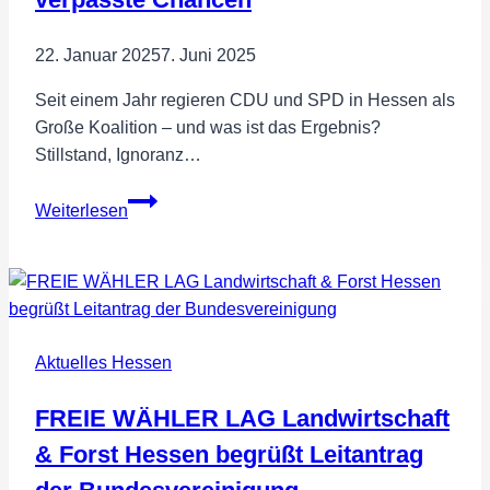
22. Januar 2025
7. Juni 2025
Seit einem Jahr regieren CDU und SPD in Hessen als
Große Koalition – und was ist das Ergebnis?
Stillstand, Ignoranz…
Kritik
Weiterlesen
an
der
Großen
Koalition
in
Aktuelles Hessen
Hessen:
Ein
FREIE WÄHLER LAG Landwirtschaft
Jahr
Stillstand
& Forst Hessen begrüßt Leitantrag
und