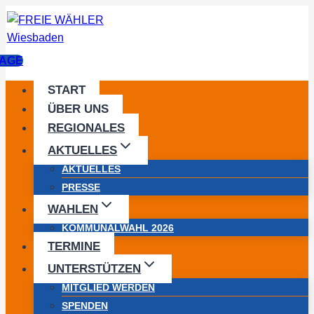
Zum
Inhalt
springen
AGE
START
ÜBER UNS
REGIONALES
AKTUELLES
AKTUELLES
PRESSE
WAHLEN
KOMMUNALWAHL 2026
TERMINE
UNTERSTÜTZEN
MITGLIED WERDEN
SPENDEN