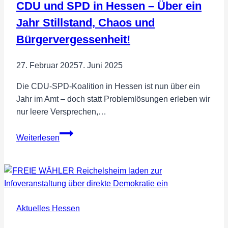
CDU und SPD in Hessen – Über ein
Jahr Stillstand, Chaos und
Bürgervergessenheit!
27. Februar 2025
7. Juni 2025
Die CDU-SPD-Koalition in Hessen ist nun über ein
Jahr im Amt – doch statt Problemlösungen erleben wir
nur leere Versprechen,…
CDU
Weiterlesen
und
SPD
in
Hessen
–
Aktuelles Hessen
Über
ein