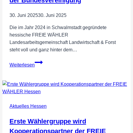
der Bundesvereinigung
verpasste
Chancen
30. Juni 2025
30. Juni 2025
Die im Jahr 2024 in Schwalmstadt gegründete
hessische FREIE WÄHLER
Landesarbeitsgemeinschaft Landwirtschaft & Forst
steht voll und ganz hinter dem…
FREIE
Weiterlesen
WÄHLER
LAG
Landwirtschaft
&
Forst
Aktuelles Hessen
Hessen
begrüßt
Erste Wählergruppe wird
Leitantrag
der
Kooperationspartner der FREIE