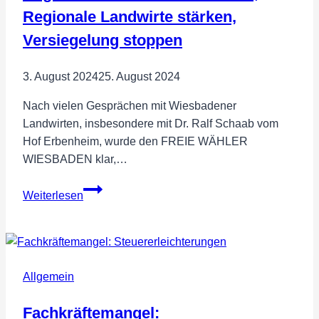
Regionale Landwirte stärken,
Versiegelung stoppen
3. August 2024
25. August 2024
Nach vielen Gesprächen mit Wiesbadener
Landwirten, insbesondere mit Dr. Ralf Schaab vom
Hof Erbenheim, wurde den FREIE WÄHLER
WIESBADEN klar,…
Regionale
Weiterlesen
Lebensmittel
stärken,
Regionale
Landwirte
Allgemein
stärken,
Versiegelung
Fachkräftemangel:
stoppen