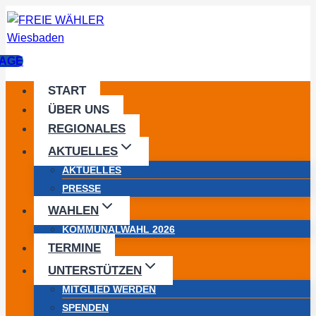
Zum
Inhalt
springen
AGE
START
ÜBER UNS
REGIONALES
AKTUELLES
AKTUELLES
PRESSE
WAHLEN
KOMMUNALWAHL 2026
TERMINE
UNTERSTÜTZEN
MITGLIED WERDEN
SPENDEN