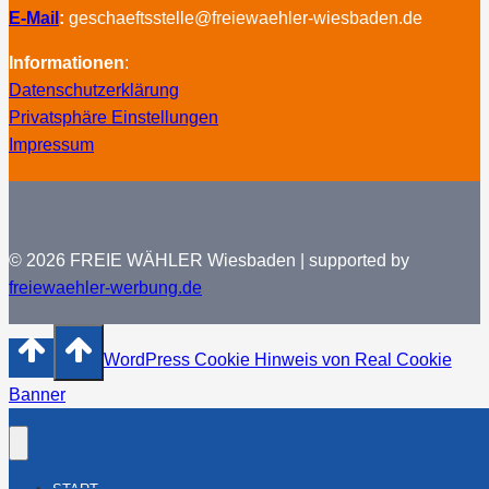
E-Mail
:
geschaeftsstelle@freiewaehler-wiesbaden.de
Informationen
:
Datenschutzerklärung
Privatsphäre Einstellungen
Impressum
© 2026 FREIE WÄHLER Wiesbaden | supported by
freiewaehler-werbung.de
WordPress Cookie Hinweis von Real Cookie
Banner
START