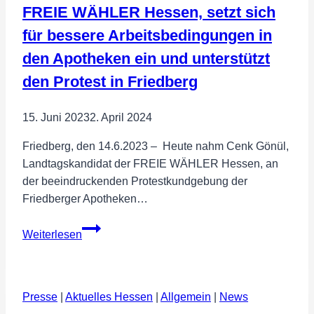
FREIE WÄHLER Hessen, setzt sich
für bessere Arbeitsbedingungen in
den Apotheken ein und unterstützt
den Protest in Friedberg
15. Juni 2023
2. April 2024
Friedberg, den 14.6.2023 – Heute nahm Cenk Gönül,
Landtagskandidat der FREIE WÄHLER Hessen, an
der beeindruckenden Protestkundgebung der
Friedberger Apotheken…
Cenk
Weiterlesen
Gönül,
Landtagskandidat
der
Presse
|
Aktuelles Hessen
FREIE
|
Allgemein
|
News