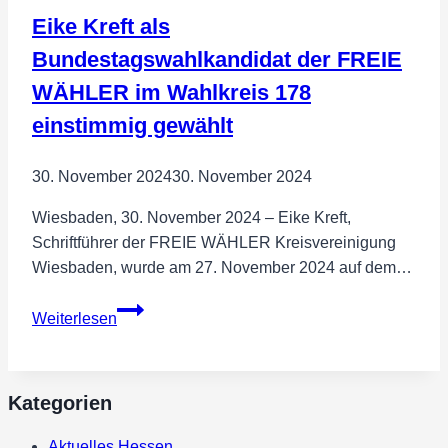
WÄHLER
Eike Kreft als
Hessen,
setzt
Bundestagswahlkandidat der FREIE
sich
WÄHLER im Wahlkreis 178
für
einstimmig gewählt
bessere
Arbeitsbedingungen
in
30. November 2024
30. November 2024
den
Wiesbaden, 30. November 2024 – Eike Kreft,
Apotheken
Schriftführer der FREIE WÄHLER Kreisvereinigung
ein
Wiesbaden, wurde am 27. November 2024 auf dem…
und
unterstützt
Eike
Weiterlesen
den
Kreft
Protest
als
in
Bundestagswahlkandidat
Kategorien
Friedberg
der
FREIE
Aktuelles Hessen