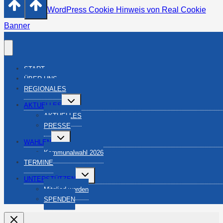
WordPress Cookie Hinweis von Real Cookie
Banner
START
ÜBER UNS
REGIONALES
Untermenü
AKTUELLES
umschalten
AKTUELLES
PRESSE
Untermenü
WAHLEN
umschalten
Kommunalwahl 2026
TERMINE
Untermenü
UNTERSTÜTZEN
umschalten
Mitglied werden
SPENDEN