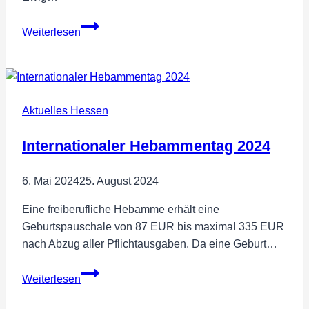
08.01.2024
Osthessische
Weiterlesen
Krankenhäuser
in
Gefahr
–
Aktuelles Hessen
FREIE
WÄHLER
Internationaler Hebammentag 2024
Wilhelm
Hartmann
startet
6. Mai 2024
25. August 2024
Onlinepetition
Eine freiberufliche Hebamme erhält eine
Geburtspauschale von 87 EUR bis maximal 335 EUR
nach Abzug aller Pflichtausgaben. Da eine Geburt…
Internationaler
Weiterlesen
Hebammentag
2024