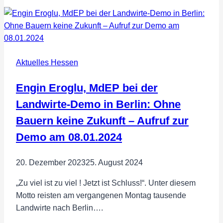
Hartmann
will
für
die
FREIE
Aktuelles Hessen
WÄHLER
in
Engin Eroglu, MdEP bei der
den
Bundestag
Landwirte-Demo in Berlin: Ohne
Bauern keine Zukunft – Aufruf zur
Demo am 08.01.2024
20. Dezember 2023
25. August 2024
„Zu viel ist zu viel ! Jetzt ist Schluss!“. Unter diesem
Motto reisten am vergangenen Montag tausende
Landwirte nach Berlin….