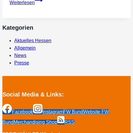
Weiterlesen
WÄHLER
kritisieren
finanzielle
Kategorien
Ausstattung
der
Aktuelles Hessen
Kommunen
Allgemein
durch
News
Landesregierung
Presse
Social Media & Links:
Facebook
Instagram
FW Bund
Website FW
Bund
Merchandising Shop
RSS