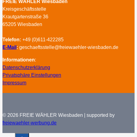
FREIE WÄHLER Wiesbaden
Kreisgeschäftsstelle
Krautgartenstraße 36
65205 Wiesbaden
Telefon:
+49 (0)611-422285
E-Mail
:
geschaeftsstelle@freiewaehler-wiesbaden.de
Informationen
:
Datenschutzerklärung
Privatsphäre Einstellungen
Impressum
© 2026 FREIE WÄHLER Wiesbaden | supported by
freiewaehler-werbung.de