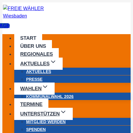
Zum
Inhalt
springen
AGE
START
ÜBER UNS
REGIONALES
AKTUELLES
AKTUELLES
PRESSE
WAHLEN
KOMMUNALWAHL 2026
TERMINE
UNTERSTÜTZEN
MITGLIED WERDEN
SPENDEN