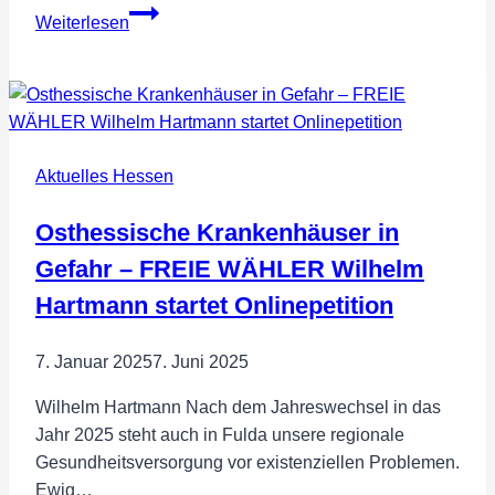
Engin
Weiterlesen
Eroglu,
MdEP
bei
der
Landwirte-
Aktuelles Hessen
Demo
in
Osthessische Krankenhäuser in
Berlin:
Ohne
Gefahr – FREIE WÄHLER Wilhelm
Bauern
Hartmann startet Onlinepetition
keine
Zukunft
7. Januar 2025
7. Juni 2025
–
Aufruf
Wilhelm Hartmann Nach dem Jahreswechsel in das
zur
Jahr 2025 steht auch in Fulda unsere regionale
Demo
Gesundheitsversorgung vor existenziellen Problemen.
am
Ewig…