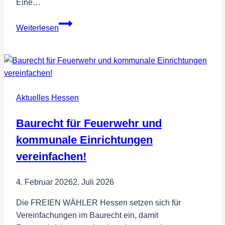
Eine…
Europawahl:
Weiterlesen
Europäische
Werte
im
Internet
durchsetzen!
Aktuelles Hessen
Baurecht für Feuerwehr und
kommunale Einrichtungen
vereinfachen!
4. Februar 2026
2. Juli 2026
Die FREIEN WÄHLER Hessen setzen sich für
Vereinfachungen im Baurecht ein, damit