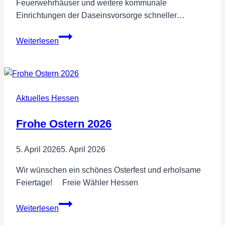
Feuerwehrhäuser und weitere kommunale
Einrichtungen der Daseinsvorsorge schneller…
Baurecht
Weiterlesen
für
Feuerwehr
und
kommunale
Aktuelles Hessen
Einrichtungen
vereinfachen!
Frohe Ostern 2026
5. April 2026
5. April 2026
Wir wünschen ein schönes Osterfest und erholsame
Feiertage! Freie Wähler Hessen
Frohe
Weiterlesen
Ostern