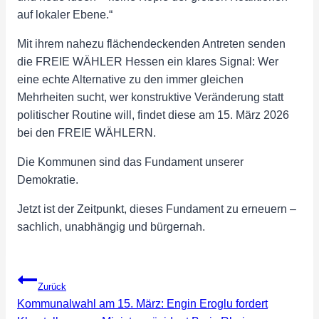
auf lokaler Ebene.“
Mit ihrem nahezu flächendeckenden Antreten senden
die FREIE WÄHLER Hessen ein klares Signal: Wer
eine echte Alternative zu den immer gleichen
Mehrheiten sucht, wer konstruktive Veränderung statt
politischer Routine will, findet diese am 15. März 2026
bei den FREIE WÄHLERN.
Die Kommunen sind das Fundament unserer
Demokratie.
Jetzt ist der Zeitpunkt, dieses Fundament zu erneuern –
sachlich, unabhängig und bürgernah.
Beitragsnavigation
Zurück
Kommunalwahl am 15. März: Engin Eroglu fordert