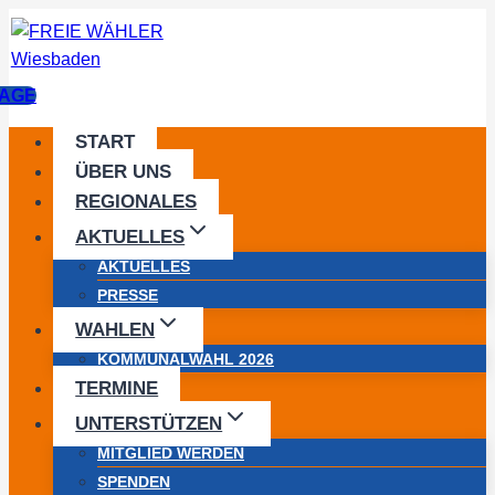
Zum
Inhalt
springen
AGE
START
ÜBER UNS
REGIONALES
AKTUELLES
AKTUELLES
PRESSE
WAHLEN
KOMMUNALWAHL 2026
TERMINE
UNTERSTÜTZEN
MITGLIED WERDEN
SPENDEN