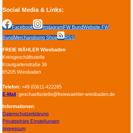
Social Media & Links:
Facebook
Instagram
FW Bund
Website FW
Bund
Merchandising Shop
RSS
FREIE WÄHLER Wiesbaden
Kreisgeschäftsstelle
Krautgartenstraße 36
65205 Wiesbaden
Telefon:
+49 (0)611-422285
E-Mail
:
geschaeftsstelle@freiewaehler-wiesbaden.de
Informationen
:
Datenschutzerklärung
Privatsphäre Einstellungen
Impressum