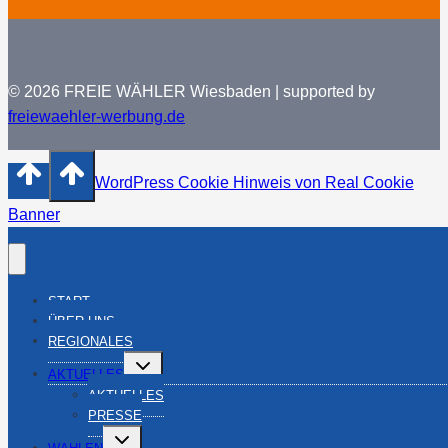
© 2026 FREIE WÄHLER Wiesbaden | supported by
freiewaehler-werbung.de
WordPress Cookie Hinweis von Real Cookie
Banner
START
ÜBER UNS
REGIONALES
Untermenü
AKTUELLES
umschalten
AKTUELLES
PRESSE
Untermenü
WAHLEN