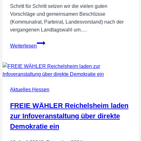
Schritt für Schritt setzen wir die vielen guten
Vorschläge und gemeinsamen Beschlüsse
(Kommunalrat, Parteirat, Landesvorstand) nach der
vergangenen Landtagswahl um….
Kooperationsvereinbarungen
Weiterlesen
mit
Wählergruppen:
Gemeinsam
starten
wir
Aktuelles Hessen
die
nächste
FREIE WÄHLER Reichelsheim laden
Stufe
für
zur Infoveranstaltung über direkte
die
Demokratie ein
Menschen
in