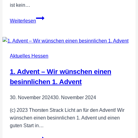
ist kein…
Hessen
Weiterlesen
zahlt
6,1
Millionen
Euro
Aktuelles Hessen
Steuergeld
–
1. Advent – Wir wünschen einen
für
leerstehende
besinnlichen 1. Advent
Gebäude!
30. November 2024
30. November 2024
(c) 2023 Thorsten Strack Licht an für den Advent! Wir
wünschen einen besinnlichen 1. Advent und einen
guten Start in…
1.