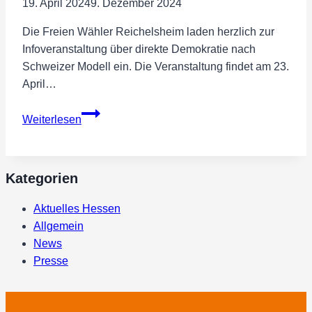
19. April 2024
9. Dezember 2024
Hessen
Die Freien Wähler Reichelsheim laden herzlich zur
Infoveranstaltung über direkte Demokratie nach
Schweizer Modell ein. Die Veranstaltung findet am 23.
April…
FREIE
Weiterlesen
WÄHLER
Reichelsheim
laden
Kategorien
zur
Infoveranstaltung
Aktuelles Hessen
über
Allgemein
direkte
News
Demokratie
Presse
ein