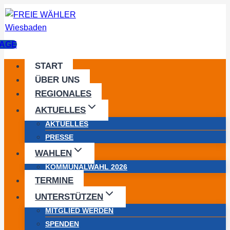
Zum
Inhalt
springen
AGE
START
ÜBER UNS
REGIONALES
AKTUELLES
AKTUELLES
PRESSE
WAHLEN
KOMMUNALWAHL 2026
TERMINE
UNTERSTÜTZEN
MITGLIED WERDEN
SPENDEN