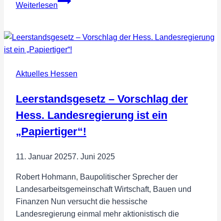
Weiterlesen
Advent
–
Wir
wünschen
einen
Aktuelles Hessen
besinnlichen
1.
Leerstandsgesetz – Vorschlag der
Advent
Hess. Landesregierung ist ein
„Papiertiger“!
11. Januar 2025
7. Juni 2025
Robert Hohmann, Baupolitischer Sprecher der
Landesarbeitsgemeinschaft Wirtschaft, Bauen und
Finanzen Nun versucht die hessische
Landesregierung einmal mehr aktionistisch die