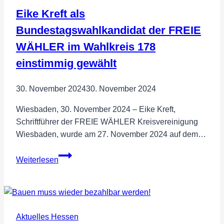
Mehrwertsteuererhöhung!
Eike Kreft als
Bundestagswahlkandidat der FREIE
WÄHLER im Wahlkreis 178
einstimmig gewählt
30. November 2024
30. November 2024
Wiesbaden, 30. November 2024 – Eike Kreft,
Schriftführer der FREIE WÄHLER Kreisvereinigung
Wiesbaden, wurde am 27. November 2024 auf dem…
Eike
Weiterlesen
Kreft
als
Bundestagswahlkandidat
der
Aktuelles Hessen
FREIE