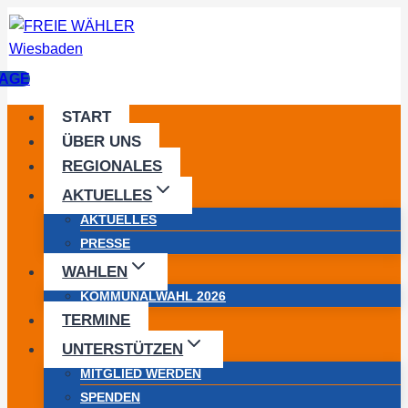
Zum
Inhalt
springen
AGE
START
ÜBER UNS
REGIONALES
AKTUELLES
AKTUELLES
PRESSE
WAHLEN
KOMMUNALWAHL 2026
TERMINE
UNTERSTÜTZEN
MITGLIED WERDEN
SPENDEN