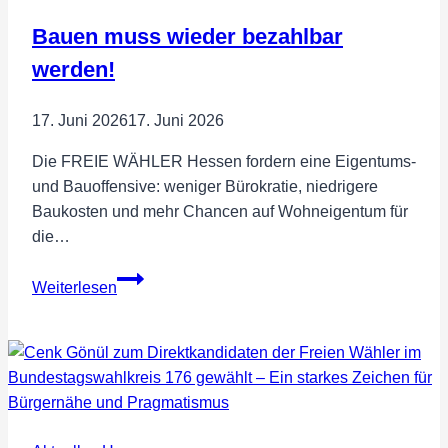
WÄHLER
Bauen muss wieder bezahlbar
im
Wahlkreis
werden!
178
einstimmig
17. Juni 2026
17. Juni 2026
gewählt
Die FREIE WÄHLER Hessen fordern eine Eigentums-
und Bauoffensive: weniger Bürokratie, niedrigere
Baukosten und mehr Chancen auf Wohneigentum für
die…
Bauen
Weiterlesen
muss
wieder
bezahlbar
werden!