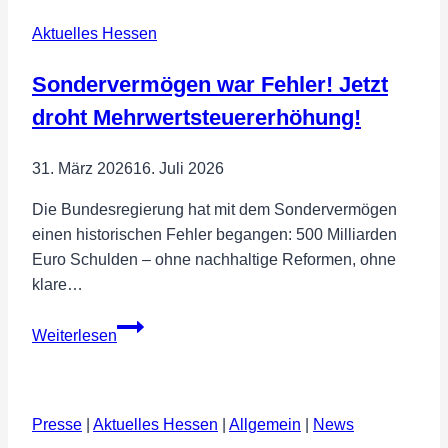
hessische
Aktuelles Hessen
Landesregierung
ist
Sondervermögen war Fehler! Jetzt
ein
Angriff
droht Mehrwertsteuererhöhung!
auf
die
31. März 2026
16. Juli 2026
Demokratie!
Die Bundesregierung hat mit dem Sondervermögen
einen historischen Fehler begangen: 500 Milliarden
Euro Schulden – ohne nachhaltige Reformen, ohne
klare…
Sondervermögen
Weiterlesen
war
Fehler!
Jetzt
Presse
|
Aktuelles Hessen
droht
|
Allgemein
|
News