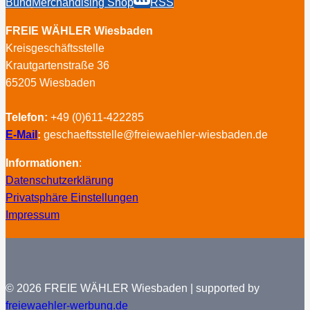
Bund
Merchandising Shop
RSS
FREIE WÄHLER Wiesbaden
Kreisgeschäftsstelle
Krautgartenstraße 36
65205 Wiesbaden
Telefon:
+49 (0)611-422285
E-Mail
:
geschaeftsstelle@freiewaehler-wiesbaden.de
Informationen
:
Datenschutzerklärung
Privatsphäre Einstellungen
Impressum
© 2026 FREIE WÄHLER Wiesbaden | supported by
freiewaehler-werbung.de