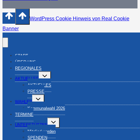
WordPress Cookie Hinweis von Real Cookie
Banner
START
ÜBER UNS
REGIONALES
Untermenü
AKTUELLES
umschalten
AKTUELLES
PRESSE
Untermenü
WAHLEN
umschalten
Kommunalwahl 2026
TERMINE
Untermenü
UNTERSTÜTZEN
umschalten
Mitglied werden
SPENDEN