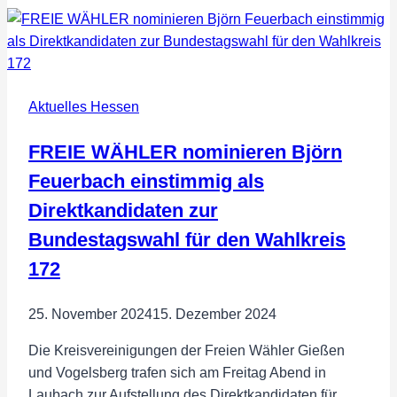
Direktkandidaten
der
Freien
Wähler
Aktuelles Hessen
im
Bundestagswahlkreis
FREIE WÄHLER nominieren Björn
176
gewählt
Feuerbach einstimmig als
–
Direktkandidaten zur
Ein
Bundestagswahl für den Wahlkreis
starkes
Zeichen
172
für
Bürgernähe
25. November 2024
15. Dezember 2024
und
Die Kreisvereinigungen der Freien Wähler Gießen
Pragmatismus
und Vogelsberg trafen sich am Freitag Abend in
Laubach zur Aufstellung des Direktkandidaten für…