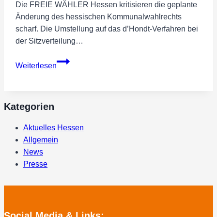
Die FREIE WÄHLER Hessen kritisieren die geplante
Änderung des hessischen Kommunalwahlrechts
scharf. Die Umstellung auf das d’Hondt-Verfahren bei
der Sitzverteilung…
CDU
Weiterlesen
und
SPD
greifen
Kategorien
die
Demokratie
Aktuelles Hessen
an
Allgemein
–
News
mit
Presse
System!
Social Media & Links: