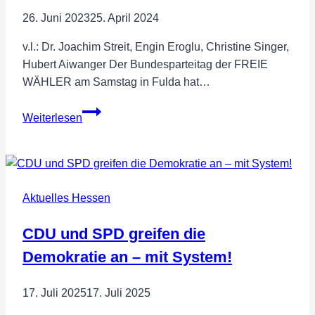
26. Juni 2023
25. April 2024
v.l.: Dr. Joachim Streit, Engin Eroglu, Christine Singer,
Hubert Aiwanger Der Bundesparteitag der FREIE
WÄHLER am Samstag in Fulda hat…
Engin
Weiterlesen
Eroglu
mit
95,1%
ins
Aktuelles Hessen
Europawahl-
Spitzenteam
CDU und SPD greifen die
der
FREIE
Demokratie an – mit System!
WÄHLER
gewählt
17. Juli 2025
17. Juli 2025