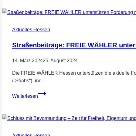
mit
viel
Promienz
beim
Aktuelles Hessen
Besuch
von
Straßenbeiträge: FREIE WÄHLER unters
Hubert
Aiwanger
14. März 2024
25. August 2024
in
Wiesbaden
Die FREIE WÄHLER Hessen unterstützen die aktuelle Fo
am
(„Strabs“) und…
31.05.2024
Straßenbeiträge:
Weiterlesen
FREIE
WÄHLER
unterstützen
Forderung
nach
Aktuelles Hessen