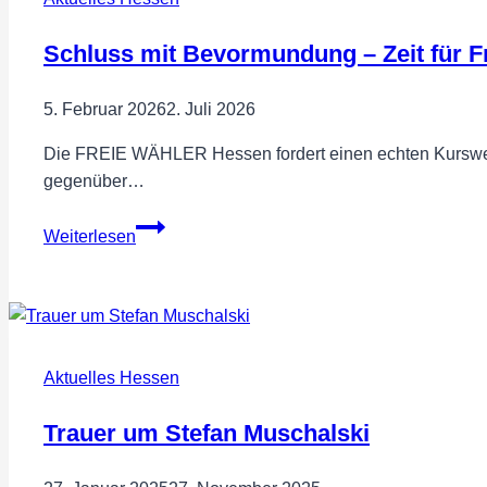
Abschaffung
durch
Schluss mit Bevormundung – Zeit für F
Bund
der
5. Februar 2026
2. Juli 2026
Steuerzahler
Die FREIE WÄHLER Hessen fordert einen echten Kurswechs
gegenüber…
Schluss
Weiterlesen
mit
Bevormundung
–
Zeit
für
Aktuelles Hessen
Freiheit,
Eigentum
Trauer um Stefan Muschalski
und
Heimat!