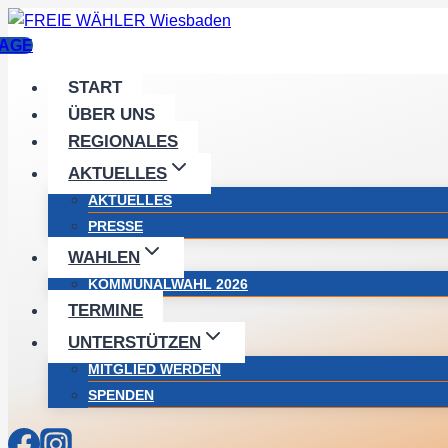
Zum
Inhalt
AGE
springen
START
ÜBER UNS
REGIONALES
AKTUELLES
AKTUELLES
PRESSE
WAHLEN
KOMMUNALWAHL 2026
TERMINE
UNTERSTÜTZEN
MITGLIED WERDEN
SPENDEN