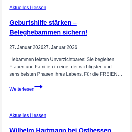
Stimme
Aktuelles Hessen
für
Landwirtschaft
Geburtshilfe stärken –
&
Forst
Beleghebammen sichern!
27. Januar 2026
27. Januar 2026
Hebammen leisten Unverzichtbares: Sie begleiten
Frauen und Familien in einer der wichtigsten und
sensibelsten Phasen ihres Lebens. Für die FREIEN…
Geburtshilfe
Weiterlesen
stärken
–
Beleghebammen
Aktuelles Hessen
sichern!
Wilhelm Hartmann bei Osthessen