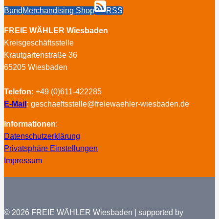
Bund
Merchandising Shop
RSS
FREIE WÄHLER Wiesbaden
Kreisgeschäftsstelle
Krautgartenstraße 36
65205 Wiesbaden
Telefon:
+49 (0)611-422285
E-Mail
:
geschaeftsstelle@freiewaehler-wiesbaden.de
Informationen
:
Datenschutzerklärung
Privatsphäre Einstellungen
Impressum
© 2026 FREIE WÄHLER Wiesbaden | supported by