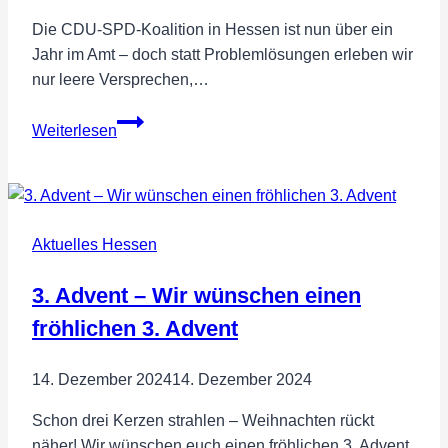
Die CDU-SPD-Koalition in Hessen ist nun über ein
Jahr im Amt – doch statt Problemlösungen erleben wir
nur leere Versprechen,…
CDU
Weiterlesen
und
SPD
in
Hessen
Aktuelles Hessen
–
Über
3. Advent – Wir wünschen einen
ein
Jahr
fröhlichen 3. Advent
Stillstand,
Chaos
14. Dezember 2024
14. Dezember 2024
und
Bürgervergessenheit!
Schon drei Kerzen strahlen – Weihnachten rückt
näher! Wir wünschen euch einen fröhlichen 3. Advent.