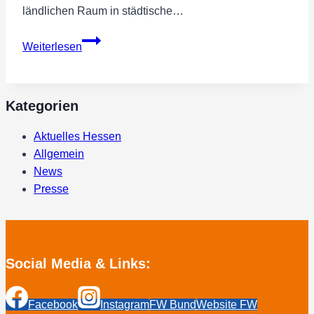
ländlichen Raum in städtische…
Mit
Weiterlesen
der
Digitalisierung
zum
Kategorien
wirtschaftlichen
Erfolg
Aktuelles Hessen
in
Allgemein
Hessen
News
Presse
Social Media & Links:
Facebook
Instagram
FW Bund
Website FW