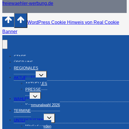
freiewaehler-werbung.de
WordPress Cookie Hinweis von Real Cookie
Banner
START
ÜBER UNS
REGIONALES
Untermenü
AKTUELLES
umschalten
AKTUELLES
PRESSE
Untermenü
WAHLEN
umschalten
Kommunalwahl 2026
TERMINE
Untermenü
UNTERSTÜTZEN
umschalten
Mitglied werden