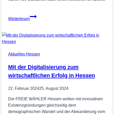
️ ️ ️
3.
Weiterlesen
Advent
–
Wir
wünschen
einen
Aktuelles Hessen
fröhlichen
3.
Mit der Digitalisierung zum
Advent
wirtschaftlichen Erfolg in Hessen
22. Februar 2024
25. August 2024
Die FREIE WÄHLER Hessen wollen mit innovativen
Existenzgründungen gleichzeitig dem
demographischen Wandel und der Abwanderung vom