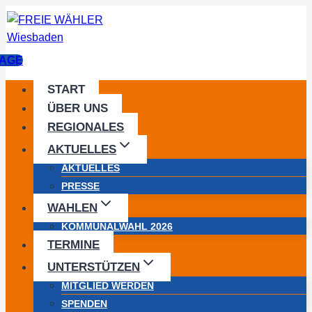
Zum
Inhalt
springen
AGE
START
ÜBER UNS
REGIONALES
AKTUELLES
AKTUELLES
PRESSE
WAHLEN
KOMMUNALWAHL 2026
TERMINE
UNTERSTÜTZEN
MITGLIED WERDEN
SPENDEN