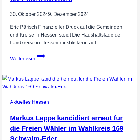
30. Oktober 2024
9. Dezember 2024
Eric Pärisch Finanzieller Druck auf die Gemeinden
und Kreise in Hessen steigt Die Haushaltslage der
Landkreise in Hessen rückblickend auf…
Bund
Weiterlesen
und
Land
finanziell
endlich
in
Aktuelles Hessen
die
Pflicht
Markus Lappe kandidiert erneut für
nehmen!
die Freien Wähler im Wahlkreis 169
Schwalm-Eder