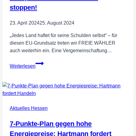
schaut
stoppen!
zu?
23. April 2024
25. August 2024
„Jedes Land haftet für seine Schulden selbst“ – für
diesen EU-Grundsatz treten wir FREIE WÄHLER
auch weiterhin ein. Eine Vergemeinschaftung…
Europawahl:
Weiterlesen
Schuldenunion
stoppen!
Aktuelles Hessen
7-Punkte-Plan gegen hohe
Energiepreise: Hartmann fordert