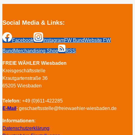
169
Schwalm-
Eder
Social Media & Links:
Facebook
Instagram
FW Bund
Website FW
Bund
Merchandising Shop
RSS
FREIE WÄHLER Wiesbaden
Kreisgeschäftsstelle
Krautgartenstraße 36
65205 Wiesbaden
Telefon:
+49 (0)611-422285
E-Mail
:
geschaeftsstelle@freiewaehler-wiesbaden.de
Informationen
:
Datenschutzerklärung