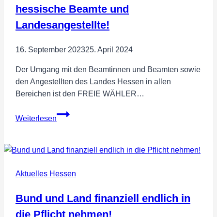
hessische Beamte und
Landesangestellte!
16. September 2023
25. April 2024
Der Umgang mit den Beamtinnen und Beamten sowie
den Angestellten des Landes Hessen in allen
Bereichen ist den FREIE WÄHLER…
Verfassungskonforme
Weiterlesen
Besoldung
für
hessische
Beamte
Aktuelles Hessen
und
Landesangestellte!
Bund und Land finanziell endlich in
die Pflicht nehmen!