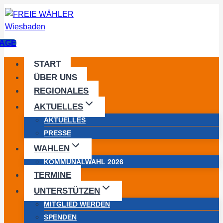
Zum
Inhalt
springen
AGE
START
ÜBER UNS
REGIONALES
AKTUELLES
AKTUELLES
PRESSE
WAHLEN
KOMMUNALWAHL 2026
TERMINE
UNTERSTÜTZEN
MITGLIED WERDEN
SPENDEN