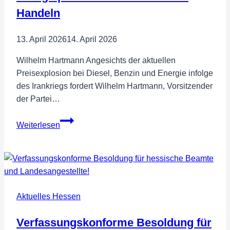
Handeln
13. April 2026
14. April 2026
Wilhelm Hartmann Angesichts der aktuellen
Preisexplosion bei Diesel, Benzin und Energie infolge
des Irankriegs fordert Wilhelm Hartmann, Vorsitzender
der Partei…
7-
Weiterlesen
Punkte-
Plan
gegen
hohe
Energiepreise:
Aktuelles Hessen
Hartmann
fordert
Verfassungskonforme Besoldung für
Handeln