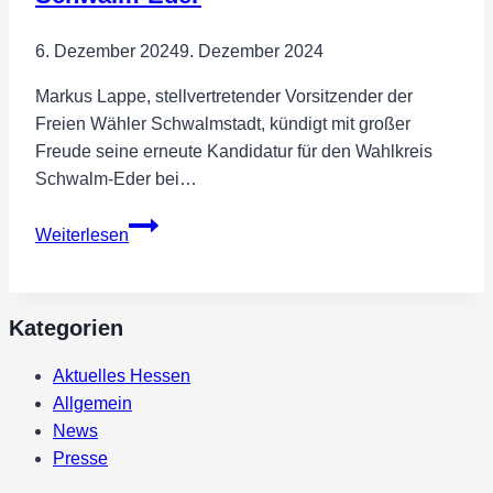
6. Dezember 2024
9. Dezember 2024
Markus Lappe, stellvertretender Vorsitzender der
Freien Wähler Schwalmstadt, kündigt mit großer
Freude seine erneute Kandidatur für den Wahlkreis
Schwalm-Eder bei…
Markus
Weiterlesen
Lappe
kandidiert
erneut
Kategorien
für
die
Aktuelles Hessen
Freien
Allgemein
Wähler
News
im
Presse
Wahlkreis