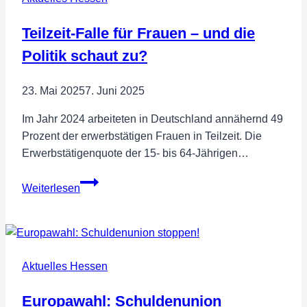
Teilzeit-Falle für Frauen – und die
Politik schaut zu?
23. Mai 2025
7. Juni 2025
Im Jahr 2024 arbeiteten in Deutschland annähernd 49
Prozent der erwerbstätigen Frauen in Teilzeit. Die
Erwerbstätigenquote der 15- bis 64-Jährigen…
Teilzeit-
Weiterlesen
Falle
für
Frauen
–
Aktuelles Hessen
und
die
Europawahl: Schuldenunion
Politik