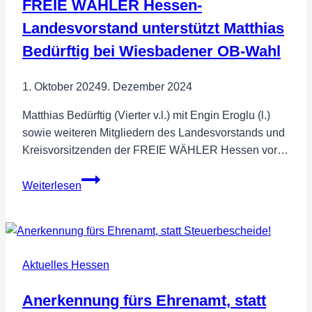
FREIE WÄHLER Hessen-
für
Leitern
Landesvorstand unterstützt Matthias
und
Bedürftig bei Wiesbadener OB-Wahl
Gerüste
1. Oktober 2024
9. Dezember 2024
Matthias Bedürftig (Vierter v.l.) mit Engin Eroglu (l.)
sowie weiteren Mitgliedern des Landesvorstands und
Kreisvorsitzenden der FREIE WÄHLER Hessen vor…
FREIE
Weiterlesen
WÄHLER
Hessen-
Landesvorstand
unterstützt
Aktuelles Hessen
Matthias
Bedürftig
Anerkennung fürs Ehrenamt, statt
bei