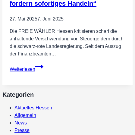
fordern sofortiges Handeln“
27. Mai 2025
7. Juni 2025
Die FREIE WÄHLER Hessen kritisieren scharf die
anhaltende Verschwendung von Steuergeldern durch
die schwarz-rote Landesregierung. Seit dem Auszug
der Finanzbeamten…
Engin
Weiterlesen
Eroglu:
„Schwarz-
Rote
Kategorien
Landesregierung
verschwendet
Aktuelles Hessen
Steuergelder
Allgemein
–
News
FREIE
Presse
WÄHLER