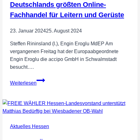
Deutschlands größten Online-
Fachhandel für Leitern und Gerüste
23. Januar 2024
25. August 2024
Steffen Rininsland (l.), Engin Eroglu MdEP Am
vergangenen Freitag hat der Europaabgeordnete
Engin Eroglu die accipo GmbH in Schwalmstadt
besucht….
Engin
Weiterlesen
Eroglu
MdEP
besucht
Deutschlands
größten
Aktuelles Hessen
Online-
Fachhandel