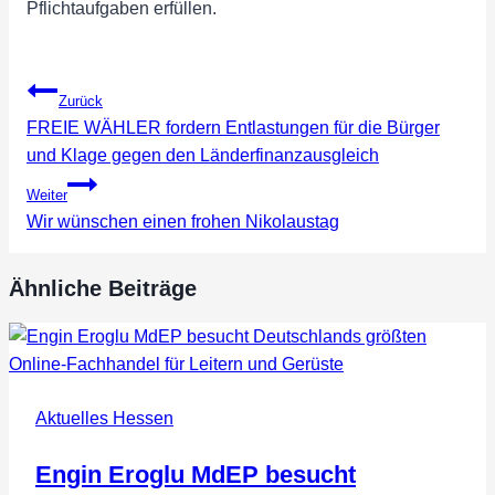
Pflichtaufgaben erfüllen.
Beitragsnavigation
Zurück
FREIE WÄHLER fordern Entlastungen für die Bürger
und Klage gegen den Länderfinanzausgleich
Weiter
Wir wünschen einen frohen Nikolaustag
Ähnliche Beiträge
Aktuelles Hessen
Engin Eroglu MdEP besucht