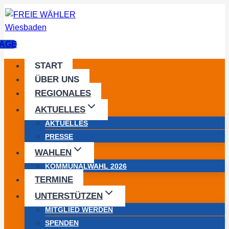
Zum
Inhalt
springen
AGE
START
ÜBER UNS
REGIONALES
AKTUELLES
AKTUELLES
PRESSE
WAHLEN
KOMMUNALWAHL 2026
TERMINE
UNTERSTÜTZEN
MITGLIED WERDEN
SPENDEN