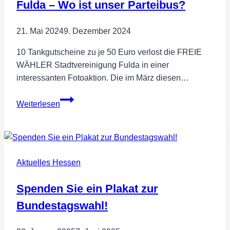
Fulda – Wo ist unser Parteibus?
21. Mai 2024
9. Dezember 2024
10 Tankgutscheine zu je 50 Euro verlost die FREIE
WÄHLER Stadtvereinigung Fulda in einer
interessanten Fotoaktion. Die im März diesen…
Gewinnaktion
Weiterlesen
der
FREIE
WÄHLER
Fulda
Aktuelles Hessen
–
Wo
Spenden Sie ein Plakat zur
ist
unser
Bundestagswahl!
Parteibus?