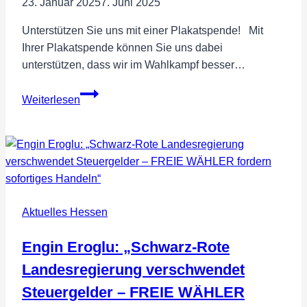
23. Januar 2025
7. Juni 2025
Unterstützen Sie uns mit einer Plakatspende! Mit
Ihrer Plakatspende können Sie uns dabei
unterstützen, dass wir im Wahlkampf besser…
Spenden
Weiterlesen
Sie
ein
Plakat
zur
Bundestagswahl!
Aktuelles Hessen
Engin Eroglu: „Schwarz-Rote
Landesregierung verschwendet
Steuergelder – FREIE WÄHLER