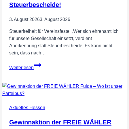
Wiesbadener
Steuerbescheide!
OB-
Wahl
3. August 2026
3. August 2026
Steuerfreiheit für Vereinsfeste! „Wer sich ehrenamtlich
für unsere Gesellschaft einsetzt, verdient
Anerkennung statt Steuerbescheide. Es kann nicht
sein, dass nach…
Anerkennung
Weiterlesen
fürs
Ehrenamt,
statt
Steuerbescheide!
Aktuelles Hessen
Gewinnaktion der FREIE WÄHLER