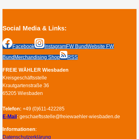
fordern
sofortiges
Handeln“
Social Media & Links:
Facebook
Instagram
FW Bund
Website FW
Bund
Merchandising Shop
RSS
FREIE WÄHLER Wiesbaden
Kreisgeschäftsstelle
Krautgartenstraße 36
65205 Wiesbaden
Telefon:
+49 (0)611-422285
E-Mail
:
geschaeftsstelle@freiewaehler-wiesbaden.de
Informationen
:
Datenschutzerklärung