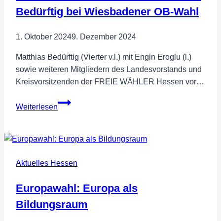
Bedürftig bei Wiesbadener OB-Wahl
1. Oktober 2024
9. Dezember 2024
Matthias Bedürftig (Vierter v.l.) mit Engin Eroglu (l.)
sowie weiteren Mitgliedern des Landesvorstands und
Kreisvorsitzenden der FREIE WÄHLER Hessen vor…
FREIE
Weiterlesen
WÄHLER
Hessen-
Landesvorstand
unterstützt
Aktuelles Hessen
Matthias
Bedürftig
Europawahl: Europa als
bei
Wiesbadener
Bildungsraum
OB-