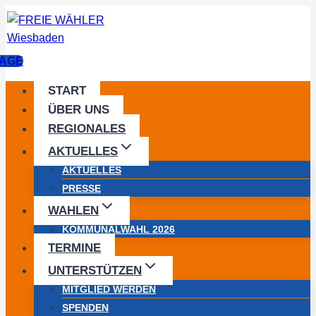
Zum
Inhalt
springen
AGE
START
ÜBER UNS
REGIONALES
AKTUELLES
AKTUELLES
PRESSE
WAHLEN
KOMMUNALWAHL 2026
TERMINE
UNTERSTÜTZEN
MITGLIED WERDEN
SPENDEN