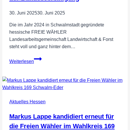
Länder!
30. Juni 2025
30. Juni 2025
Die im Jahr 2024 in Schwalmstadt gegründete
hessische FREIE WÄHLER
Landesarbeitsgemeinschaft Landwirtschaft & Forst
steht voll und ganz hinter dem…
FREIE
Weiterlesen
WÄHLER
LAG
Landwirtschaft
&
Forst
Aktuelles Hessen
Hessen
begrüßt
Markus Lappe kandidiert erneut für
Leitantrag
der
die Freien Wähler im Wahlkreis 169