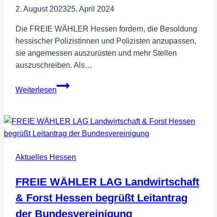
2. August 2023
25. April 2024
Die FREIE WÄHLER Hessen fordern, die Besoldung
hessischer Polizistinnen und Polizisten anzupassen,
sie angemessen auszurüsten und mehr Stellen
auszuschreiben. Als…
Polizisten
Weiterlesen
besser
bezahlen!
–
Rückkehr
von
Aktuelles Hessen
Hessen
in
FREIE WÄHLER LAG Landwirtschaft
die
Tarifgemeinschaft
& Forst Hessen begrüßt Leitantrag
der
der Bundesvereinigung