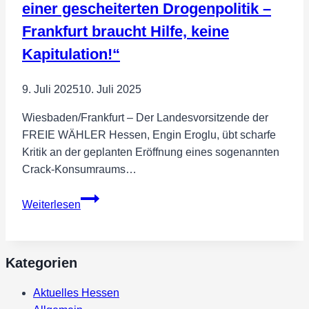
Wahlkreis
einer gescheiterten Drogenpolitik –
169
Frankfurt braucht Hilfe, keine
Schwalm-
Kapitulation!“
Eder
9. Juli 2025
10. Juli 2025
Wiesbaden/Frankfurt – Der Landesvorsitzende der
FREIE WÄHLER Hessen, Engin Eroglu, übt scharfe
Kritik an der geplanten Eröffnung eines sogenannten
Crack-Konsumraums…
„Crack-
Weiterlesen
Zentren
sind
das
Kategorien
Symbol
einer
Aktuelles Hessen
gescheiterten