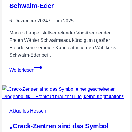
Bundesvereinigung
Schwalm-Eder
6. Dezember 2024
7. Juni 2025
Markus Lappe, stellvertretender Vorsitzender der
Freien Wähler Schwalmstadt, kündigt mit großer
Freude seine erneute Kandidatur für den Wahlkreis
Schwalm-Eder bei…
Markus
Weiterlesen
Lappe
kandidiert
erneut
für
die
Aktuelles Hessen
Freien
Wähler
„Crack-Zentren sind das Symbol
im