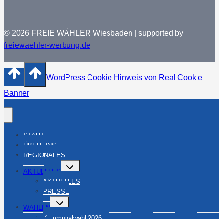
© 2026 FREIE WÄHLER Wiesbaden | supported by
freiewaehler-werbung.de
WordPress Cookie Hinweis von Real Cookie
Banner
START
ÜBER UNS
REGIONALES
Untermenü
AKTUELLES
umschalten
AKTUELLES
PRESSE
Untermenü
WAHLEN
umschalten
Kommunalwahl 2026