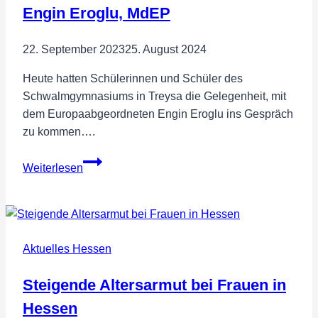
Engin Eroglu, MdEP
22. September 2023
25. August 2024
Heute hatten Schülerinnen und Schüler des
Schwalmgymnasiums in Treysa die Gelegenheit, mit
dem Europaabgeordneten Engin Eroglu ins Gespräch
zu kommen….
Schüler
Weiterlesen
besuchen
den
hessischen
Spitzenkandidat
Aktuelles Hessen
der
FREIE
Steigende Altersarmut bei Frauen in
WÄHLER
Engin
Hessen