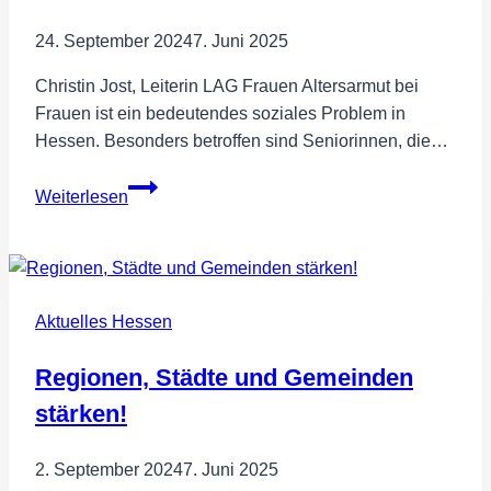
Eroglu,
MdEP
24. September 2024
7. Juni 2025
Christin Jost, Leiterin LAG Frauen Altersarmut bei
Frauen ist ein bedeutendes soziales Problem in
Hessen. Besonders betroffen sind Seniorinnen, die…
Steigende
Weiterlesen
Altersarmut
bei
Frauen
in
Aktuelles Hessen
Hessen
Regionen, Städte und Gemeinden
stärken!
2. September 2024
7. Juni 2025