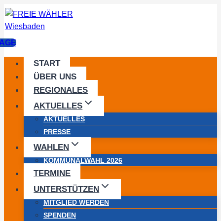
Zum
Inhalt
springen
AGE
START
ÜBER UNS
REGIONALES
AKTUELLES
AKTUELLES
PRESSE
WAHLEN
KOMMUNALWAHL 2026
TERMINE
UNTERSTÜTZEN
MITGLIED WERDEN
SPENDEN