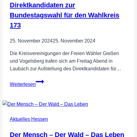
Direktkandidaten zur
Bundestagswahl für den Wahlkreis
173
25. November 2024
25. November 2024
Die Kreisvereinigungen der Freien Wähler Gießen
und Vogelsberg trafen sich am Freitag Abend in
Laubach zur Aufstellung des Direktkandidaten für…
FREIE
Weiterlesen
WÄHLER
nominieren
Björn
Feuerbach
Aktuelles Hessen
einstimmig
als
Der Mensch – Der Wald – Das Leben
Direktkandidaten