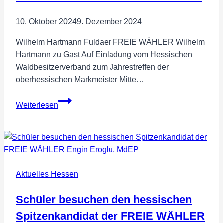
zur
Bundestagswahl
10. Oktober 2024
9. Dezember 2024
für
Wilhelm Hartmann Fuldaer FREIE WÄHLER Wilhelm
den
Hartmann zu Gast Auf Einladung vom Hessischen
Wahlkreis
Waldbesitzerverband zum Jahrestreffen der
173
oberhessischen Markmeister Mitte…
Der
Weiterlesen
Mensch
–
Der
Wald
–
Aktuelles Hessen
Das
Leben
Schüler besuchen den hessischen
Spitzenkandidat der FREIE WÄHLER