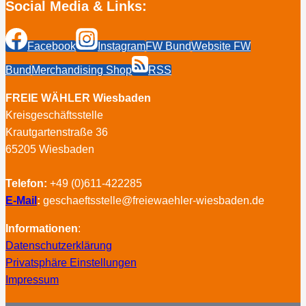
Social Media & Links:
Facebook
Instagram
FW Bund
Website FW
Bund
Merchandising Shop
RSS
FREIE WÄHLER Wiesbaden
Kreisgeschäftsstelle
Krautgartenstraße 36
65205 Wiesbaden
Telefon:
+49 (0)611-422285
E-Mail
:
geschaeftsstelle@freiewaehler-wiesbaden.de
Informationen
:
Datenschutzerklärung
Privatsphäre Einstellungen
Impressum