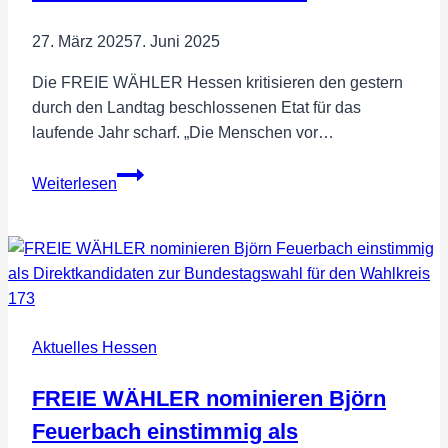
27. März 2025
7. Juni 2025
Die FREIE WÄHLER Hessen kritisieren den gestern
durch den Landtag beschlossenen Etat für das
laufende Jahr scharf. „Die Menschen vor…
Etat
Weiterlesen
2025:
Landesregierung
lässt
die
Menschen
vor
Aktuelles Hessen
Ort
im
FREIE WÄHLER nominieren Björn
Stich
Feuerbach einstimmig als