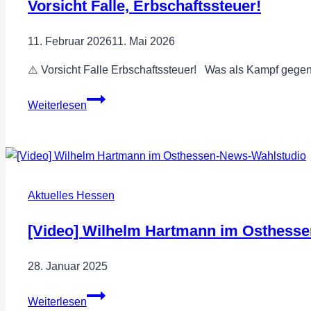
Vorsicht Falle, Erbschaftssteuer!
den
Gemeinsamen
11. Februar 2026
11. Mai 2026
Bundesausschuss
anschließen!
⚠️ Vorsicht Falle Erbschaftssteuer! Was als Kampf gegen „
Vorsicht
Weiterlesen
Falle,
Erbschaftssteuer!
Aktuelles Hessen
[Video] Wilhelm Hartmann im Osthess
28. Januar 2025
[Video]
Weiterlesen