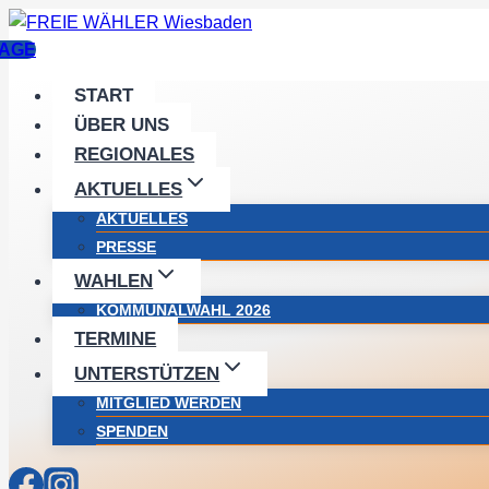
Zum
Inhalt
AGE
springen
START
ÜBER UNS
REGIONALES
AKTUELLES
AKTUELLES
PRESSE
WAHLEN
KOMMUNALWAHL 2026
TERMINE
UNTERSTÜTZEN
MITGLIED WERDEN
SPENDEN