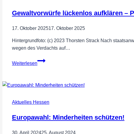
in
die
Gewaltvorwürfe lückenlos aufklären – P
Bundestagswahl
17. Oktober 2025
17. Oktober 2025
Hintergrundfoto: (c) 2023 Thorsten Strack Nach staatsan
wegen des Verdachts auf…
Gewaltvorwürfe
Weiterlesen
lückenlos
aufklären
–
Polizeiarbeit
würdigen
Aktuelles Hessen
Europawahl: Minderheiten schützen!
30. April 2024
25. August 2024