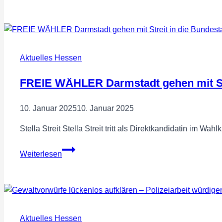
Wilhelm
Hartmann
im
Osthessen-
News-
Aktuelles Hessen
Wahlstudio
FREIE WÄHLER Darmstadt gehen mit Str
10. Januar 2025
10. Januar 2025
Stella Streit Stella Streit tritt als Direktkandidatin i
FREIE
Weiterlesen
WÄHLER
Darmstadt
gehen
mit
Streit
Aktuelles Hessen