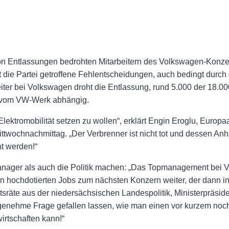
n Entlassungen bedrohten Mitarbeitern des Volkswagen-Konze
t die Partei getroffene Fehlentscheidungen, auch bedingt durch 
iter bei Volkswagen droht die Entlassung, rund 5.000 der 18.00
n vom VW-Werk abhängig.
Elektromobilität setzen zu wollen“, erklärt Engin Eroglu, Europ
wochnachmittag. „Der Verbrenner ist nicht tot und dessen An
t werden!“
manager als auch die Politik machen: „Das Topmanagement bei 
n hochdotierten Jobs zum nächsten Konzern weiter, der dann in
htsräte aus der niedersächsischen Landespolitik, Ministerpräsi
ngenehme Frage gefallen lassen, wie man einen vor kurzem noc
irtschaften kann!“