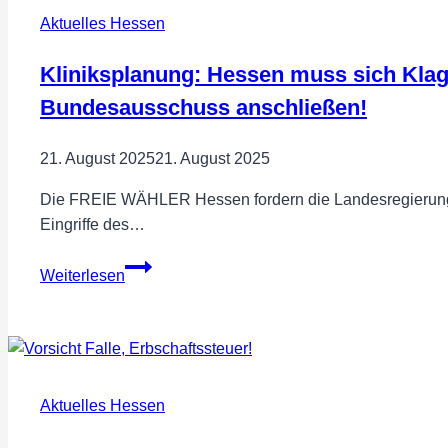
Aktuelles Hessen
Kliniksplanung: Hessen muss sich Kl
Bundesausschuss anschließen!
21. August 2025
21. August 2025
Die FREIE WÄHLER Hessen fordern die Landesregierung 
Eingriffe des…
Kliniksplanung:
Weiterlesen
Hessen
muss
sich
Klage
anderer
Aktuelles Hessen
Bundesländer
gegen