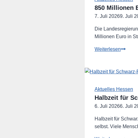
850 Millionen 
7. Juli 2026
9. Juli 
Die Landesregierun
Millionen Euro in 
850
Weiterlesen
Million
Euro
für
Hessen
Straßen
Aktuelles Hessen
–
Halbzeit für S
gut,
6. Juli 2026
6. Juli 
aber
warum
Halbzeit für Schwarz
erst
selbst. Viele Mens
jetzt?