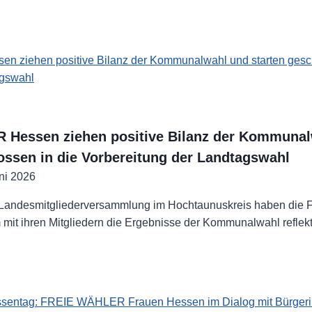
hutz
eitsschutz
!
Hessen ziehen positive Bilanz der Kommunal
ossen in die Vorbereitung der Landtagswahl
ni 2026
en Landesmitgliederversammlung im Hochtaunuskreis haben d
it ihren Mitgliedern die Ergebnisse der Kommunalwahl reflek
ER