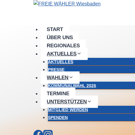
Zum
Inhalt
springen
START
ÜBER UNS
REGIONALES
AKTUELLES
AKTUELLES
PRESSE
WAHLEN
KOMMUNALWAHL 2026
TERMINE
UNTERSTÜTZEN
MITGLIED WERDEN
SPENDEN