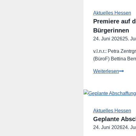
positive
Bilanz
Aktuelles Hessen
der
Premiere auf 
Kommun
Bürgerinnen
und
24. Juni 2026
25. Ju
starten
geschl
v.l.n.r.: Petra Zent
in
(BüroF) Bettina B
die
Premier
Weiterlesen
Vorbere
auf
der
dem
Landta
Hessent
FREIE
WÄHL
Aktuelles Hessen
Frauen
Geplante Absch
Hessen
24. Juni 2026
24. Ju
im