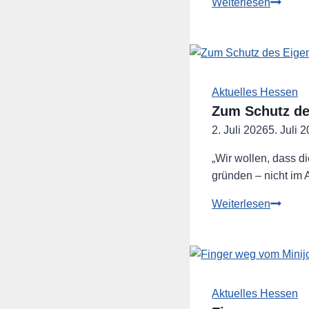
Halbzei
Weiterlesen
für
Schwar
Rot
in
Hessen
Aktuelles Hessen
Zum Schutz de
2. Juli 2026
5. Juli 
„Wir wollen, dass d
gründen – nicht im 
Zum
Weiterlesen
Schutz
des
Eigent
Erbscha
abschaf
Aktuelles Hessen