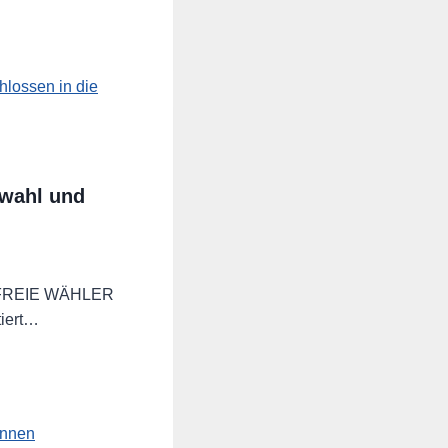
wahl und
ie FREIE WÄHLER
tiert…