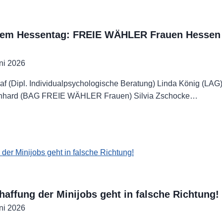
dem Hessentag: FREIE WÄHLER Frauen Hessen 
alwahl
ni 2026
ossen
rgraf (Dipl. Individualpsychologische Beratung) Linda König (LAG
ernhard (BAG FREIE WÄHLER Frauen) Silvia Zschocke…
e
itung
gswahl
ag:
ER
affung der Minijobs geht in falsche Richtung!
ni 2026