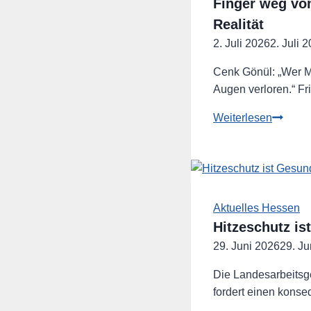
Finger weg vom
Realität
2. Juli 2026
2. Juli 
Cenk Gönül: „Wer Mi
Augen verloren.“ F
Finger
Weiterlesen
weg
vom
Minijob!
–
Die
Aktuelles Hessen
Bundes
Hitzeschutz is
verliert
29. Juni 2026
29. Ju
den
Bezug
Die Landesarbeits
zur
fordert einen kons
Realität