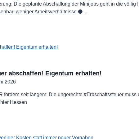
rung: Die geplante Abschaffung der Minijobs geht in die völlig 
sehbar: weniger Arbeitsverhältnisse ⚫…
nnen
e
fung
s
er abschaffen! Eigentum erhalten!
g!
ni 2026
ordern seit langem: Die ungerechte #Erbschaftssteuer muss e
hler Hessen
ftssteuer
fen!
um
!