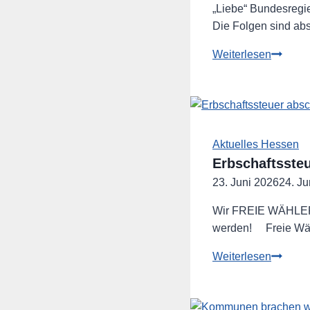
Dialog
„Liebe“ Bundesregie
mit
Die Folgen sind ab
Bürgeri
Geplant
Weiterlesen
Abschaf
der
Minijob
geht
in
Aktuelles Hessen
falsche
Erbschaftssteu
Richtun
23. Juni 2026
24. Ju
Wir FREIE WÄHLER f
werden! Freie Wä
Erbscha
Weiterlesen
abschaf
Eigent
erhalten