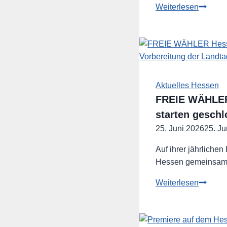
Hitzesc
Weiterlesen
ist
Gesundh
–
Hessen
muss
jetzt
Aktuelles Hessen
handeln
FREIE WÄHLER 
starten geschl
25. Juni 2026
25. Ju
Auf ihrer jährlich
Hessen gemeinsam m
FREIE
Weiterlesen
WÄHL
Hessen
ziehen