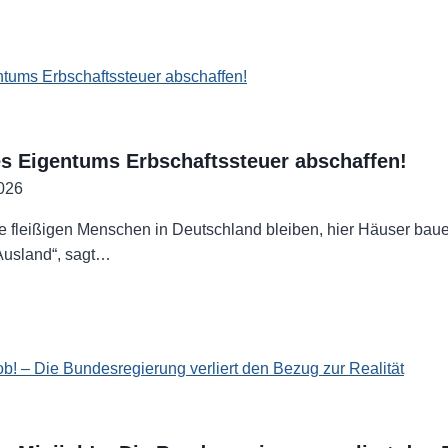
t
z-
s Eigentums Erbschaftssteuer abschaffen!
2026
ie fleißigen Menschen in Deutschland bleiben, hier Häuser bau
Ausland“, sagt…
ums
ftssteuer
fen!