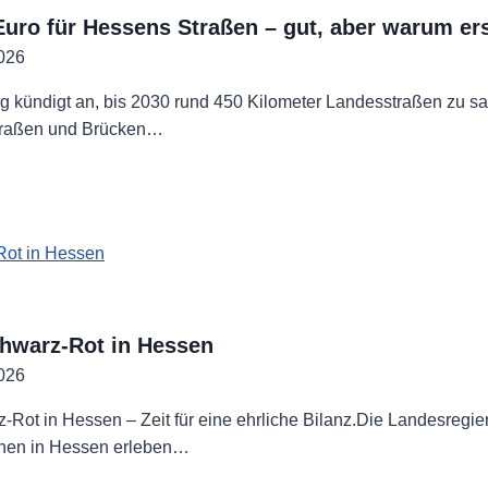
Euro für Hessens Straßen – gut, aber warum ers
2026
g kündigt an, bis 2030 rund 450 Kilometer Landesstraßen zu s
Straßen und Brücken…
en
s
chwarz-Rot in Hessen
2026
-Rot in Hessen – Zeit für eine ehrliche Bilanz.Die Landesregier
chen in Hessen erleben…