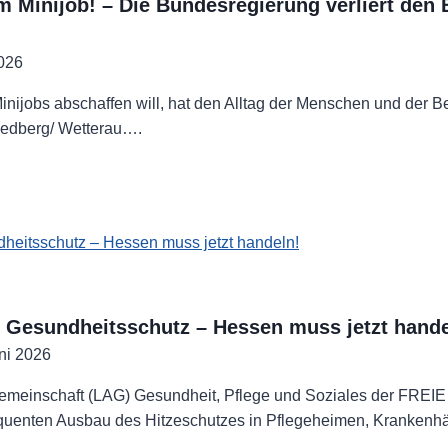
 Minijob! – Die Bundesregierung verliert den 
2026
nijobs abschaffen will, hat den Alltag der Menschen und der B
riedberg/ Wetterau….
regierung
t Gesundheitsschutz – Hessen muss jetzt hande
ni 2026
gemeinschaft (LAG) Gesundheit, Pflege und Soziales der FR
equenten Ausbau des Hitzeschutzes in Pflegeheimen, Kranken