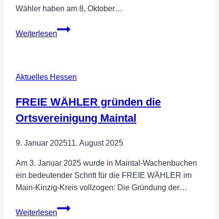
Wähler haben am 8, Oktober…
FREIE
Weiterlesen
WÄHLER
kommunal
verwurzelt
Aktuelles Hessen
und
programmatisch
FREIE WÄHLER gründen die
auf
Kurs
Ortsvereinigung Maintal
9. Januar 2025
11. August 2025
Am 3. Januar 2025 wurde in Maintal-Wachenbuchen
ein bedeutender Schritt für die FREIE WÄHLER im
Main-Kinzig-Kreis vollzogen: Die Gründung der…
FREIE
Weiterlesen