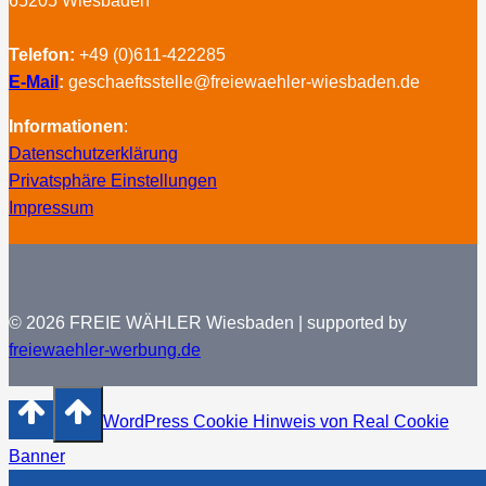
65205 Wiesbaden
Telefon:
+49 (0)611-422285
E-Mail
:
geschaeftsstelle@freiewaehler-wiesbaden.de
Informationen
:
Datenschutzerklärung
Privatsphäre Einstellungen
Impressum
© 2026 FREIE WÄHLER Wiesbaden | supported by
freiewaehler-werbung.de
WordPress Cookie Hinweis von Real Cookie
Banner