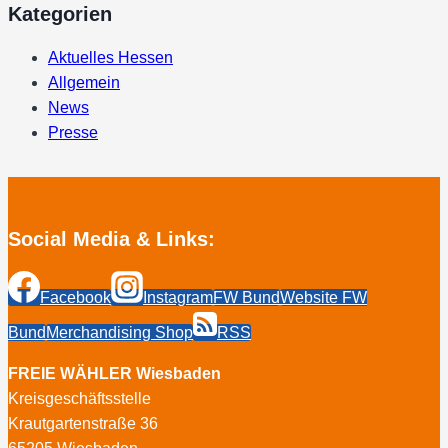
Kategorien
Finanzausgleich
der
Aktuelles Hessen
Länder
Allgemein
News
Presse
Social Media & Links:
Facebook
Instagram
FW Bund
Website FW
Bund
Merchandising Shop
RSS
FREIE WÄHLER Wiesbaden
Kreisgeschäftsstelle
Krautgartenstraße 36