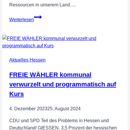
Ressourcen in unserem Land….
Bildungseinrichtungen
Weiterlesen
stärken
damit
Deutschland
als
Bildungsstandort
Aktuelles Hessen
mit
Spitzenniveau
FREIE WÄHLER kommunal
erhalten
bleibt!
verwurzelt und programmatisch auf
Kurs
4. Dezember 2023
25. August 2024
CDU und SPD Teil des Problems in Hessen und
Deutschland! GIESSEN. 3,5 Prozent der hessischen