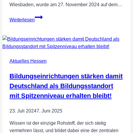
Wiesbaden, wurde am 27. November 2024 auf dem…
Eike
Weiterlesen
Kreft
als
Bundestagswahlkandidat
der
FREIE
Aktuelles Hessen
WÄHLER
im
Bildungseinrichtungen stärken damit
Wahlkreis
178
Deutschland als Bildungsstandort
einstimmig
mit Spitzenniveau erhalten bleibt!
gewählt
23. Juli 2024
7. Juni 2025
Wissen ist der einzige Rohstoff, der sich stetig
vermehren lässt, und bildet dabei eine der zentralen