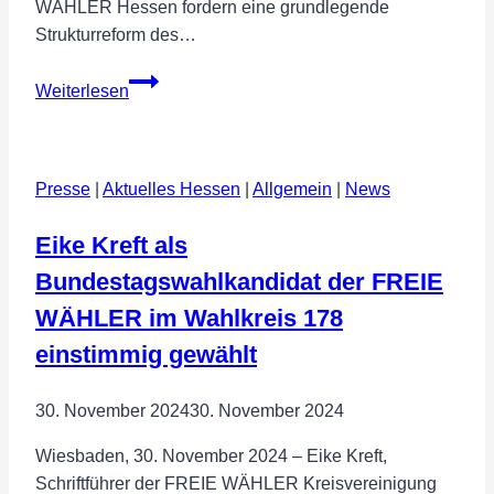
WÄHLER Hessen fordern eine grundlegende
Strukturreform des…
Halbierung
Weiterlesen
des
Landtags
überfällig
Presse
|
Aktuelles Hessen
–
|
Allgemein
|
News
für
Eike Kreft als
ein
schlankes,
Bundestagswahlkandidat der FREIE
effizientes
WÄHLER im Wahlkreis 178
und
einstimmig gewählt
bürgernahes
Parlament
30. November 2024
30. November 2024
Wiesbaden, 30. November 2024 – Eike Kreft,
Schriftführer der FREIE WÄHLER Kreisvereinigung