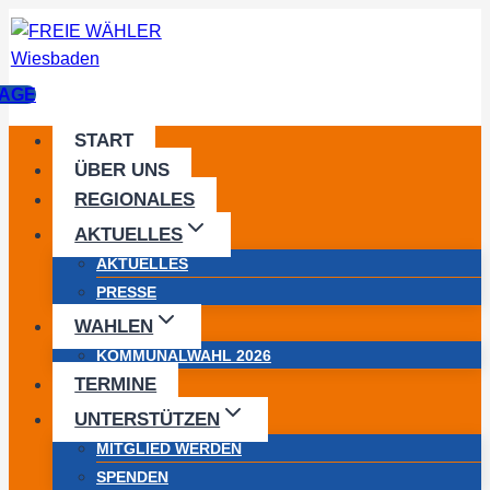
Zum
Inhalt
springen
AGE
START
ÜBER UNS
REGIONALES
AKTUELLES
AKTUELLES
PRESSE
WAHLEN
KOMMUNALWAHL 2026
TERMINE
UNTERSTÜTZEN
MITGLIED WERDEN
SPENDEN