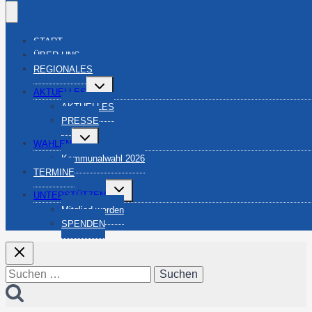
START
ÜBER UNS
REGIONALES
Untermenü
AKTUELLES
umschalten
AKTUELLES
PRESSE
Untermenü
WAHLEN
umschalten
Kommunalwahl 2026
TERMINE
Untermenü
UNTERSTÜTZEN
umschalten
Mitglied werden
SPENDEN
Suchen
nach: