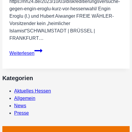
https://nh24.de/2023/10/03/diskreditierungsversuche-
gegen-engin-eroglu-kurz-vor-hessenwahl/ Engin
Eroglu (l.) und Hubert Aiwanger FREIE WÄHLER-
Vorsitzender kein „heimlicher
Islamist“SCHWALMSTADT | BRÜSSEL |
FRANKFURT…
Diskreditierungsversuche
Weiterlesen
gegen
Engin
Eroglu
Kategorien
kurz
vor
Aktuelles Hessen
Hessenwahl
Allgemein
News
Presse