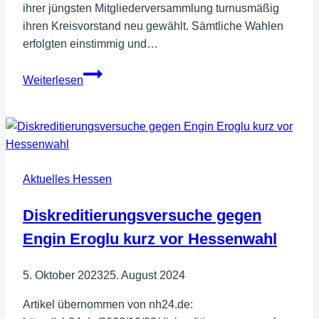
ihrer jüngsten Mitgliederversammlung turnusmäßig
ihren Kreisvorstand neu gewählt. Sämtliche Wahlen
erfolgten einstimmig und…
FREIE
Weiterlesen
WÄHLER
Wiesbaden
wählen
neuen
Kreisvorstand
Aktuelles Hessen
–
„Wir
Diskreditierungsversuche gegen
packen
an
Engin Eroglu kurz vor Hessenwahl
für
Wiesbaden“
5. Oktober 2023
25. August 2024
Artikel übernommen von nh24.de: