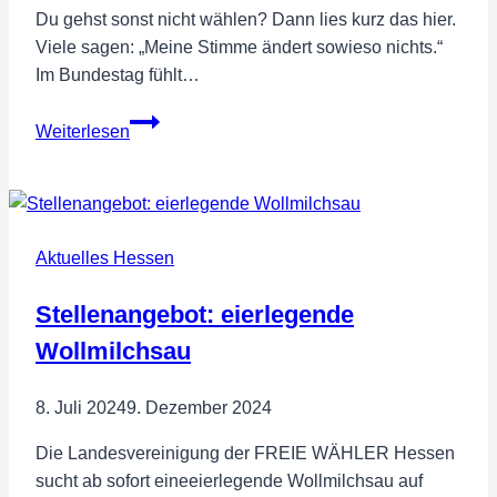
Du gehst sonst nicht wählen? Dann lies kurz das hier.
Viele sagen: „Meine Stimme ändert sowieso nichts.“
Im Bundestag fühlt…
Du
Weiterlesen
gehst
sonst
nicht
wählen?
Aktuelles Hessen
Dann
lies
Stellenangebot: eierlegende
kurz
das
Wollmilchsau
hier.
8. Juli 2024
9. Dezember 2024
Die Landesvereinigung der FREIE WÄHLER Hessen
sucht ab sofort eineeierlegende Wollmilchsau auf