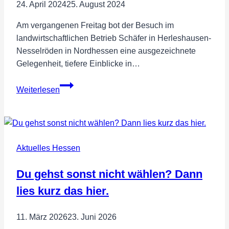
24. April 2024
25. August 2024
Hessen
Am vergangenen Freitag bot der Besuch im
landwirtschaftlichen Betrieb Schäfer in Herleshausen-
Nesselröden in Nordhessen eine ausgezeichnete
Gelegenheit, tiefere Einblicke in…
Engin
Weiterlesen
Eroglu,
MdEP
besucht
Landwirt
Aktuelles Hessen
Schäfer
im
Du gehst sonst nicht wählen? Dann
Werra-
Meißner-
lies kurz das hier.
Kreis
11. März 2026
23. Juni 2026