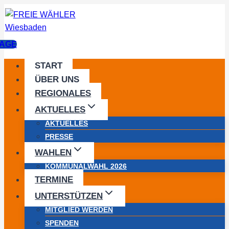
Zum
Inhalt
springen
AGE
START
ÜBER UNS
REGIONALES
AKTUELLES
AKTUELLES
PRESSE
WAHLEN
KOMMUNALWAHL 2026
TERMINE
UNTERSTÜTZEN
MITGLIED WERDEN
SPENDEN