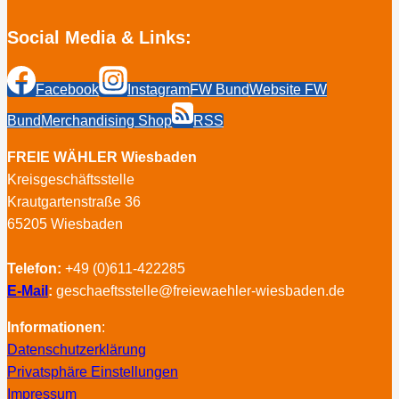
Social Media & Links:
Facebook
Instagram
FW Bund
Website FW
Bund
Merchandising Shop
RSS
FREIE WÄHLER Wiesbaden
Kreisgeschäftsstelle
Krautgartenstraße 36
65205 Wiesbaden
Telefon:
+49 (0)611-422285
E-Mail
:
geschaeftsstelle@freiewaehler-wiesbaden.de
Informationen
:
Datenschutzerklärung
Privatsphäre Einstellungen
Impressum