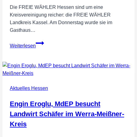
Die FREIE WÄHLER Hessen sind um eine
Kreisvereinigung reicher: die FREIE WÄHLER
Landkreis Kassel. Am Donnerstag wurde sie im
Gasthaus…
FREIE
Weiterlesen
WÄHLER
Kreisvereinigung
im
Landkreis
Kassel
Aktuelles Hessen
gegründet
–
Engin Eroglu, MdEP besucht
FREIE
WÄHLER
Landwirt Schäfer im Werra-Meißner-
jetzt
Kreis
flächendeckend
in